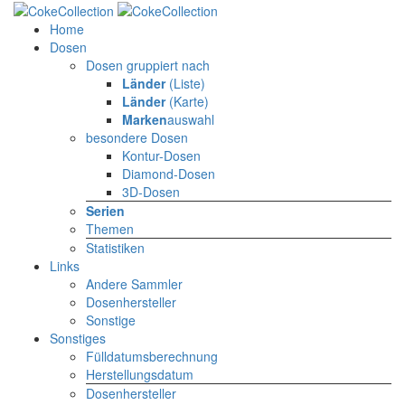
Home
Dosen
Dosen gruppiert nach
Länder
(Liste)
Länder
(Karte)
Marken
auswahl
besondere Dosen
Kontur-Dosen
Diamond-Dosen
3D-Dosen
Serien
Themen
Statistiken
Links
Andere Sammler
Dosenhersteller
Sonstige
Sonstiges
Fülldatumsberechnung
Herstellungsdatum
Dosenhersteller