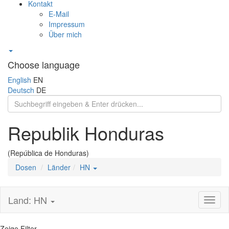
Kontakt
E-Mail
Impressum
Über mich
Choose language
English
EN
Deutsch
DE
Republik Honduras
(República de Honduras)
Dosen
Länder
HN
Land: HN
Toggl
naviga
Zeige Filter