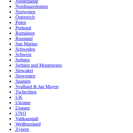
Niederlande
Nordmazedonien
Norwegen
Österreich
Polen
Portugal
Rumänien
Russland
San Marino
Schweden
Schweiz
Serbien
Serbien und Montenegro
Slowakei
Slowenien
Spanien
Svalbard & Jan Mayen
Tschechien
UK
Ukraine
Ungarn
UNO
Vatikanstadt
Weißrussland
Zypern