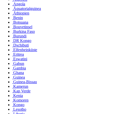
Angola
Äquatorialguinea
Äthiopien
Benin
Botsuana
Bouvetinsel
Burkina Faso
Burundi
DR Kongo
Dschibuti
Elfenbeinküste
Eritrea
Eswatini
Gabun
Gambia
Ghana
Guinea
Guinea-Bissau
Kamerun
Kap Verde
Kenia
Komoren
Kongo
Lesotho
Liberia