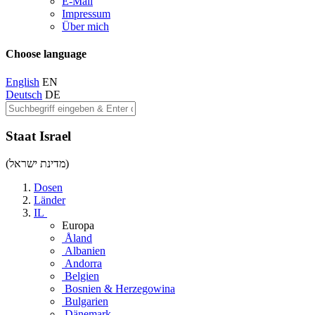
E-Mail
Impressum
Über mich
Choose language
English
EN
Deutsch
DE
Staat Israel
(מדינת ישראל)
Dosen
Länder
IL
Europa
Åland
Albanien
Andorra
Belgien
Bosnien & Herzegowina
Bulgarien
Dänemark