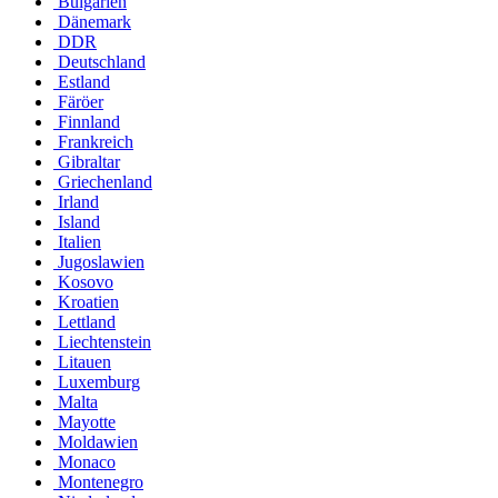
Bulgarien
Dänemark
DDR
Deutschland
Estland
Färöer
Finnland
Frankreich
Gibraltar
Griechenland
Irland
Island
Italien
Jugoslawien
Kosovo
Kroatien
Lettland
Liechtenstein
Litauen
Luxemburg
Malta
Mayotte
Moldawien
Monaco
Montenegro