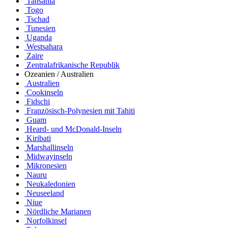
Tansania
Togo
Tschad
Tunesien
Uganda
Westsahara
Zaire
Zentralafrikanische Republik
Ozeanien / Australien
Australien
Cookinseln
Fidschi
Französisch-Polynesien mit Tahiti
Guam
Heard- und McDonald-Inseln
Kiribati
Marshallinseln
Midwayinseln
Mikronesien
Nauru
Neukaledonien
Neuseeland
Niue
Nördliche Marianen
Norfolkinsel