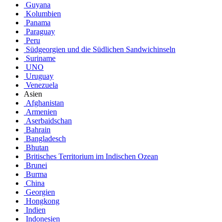
Guyana
Kolumbien
Panama
Paraguay
Peru
Südgeorgien und die Südlichen Sandwichinseln
Suriname
UNO
Uruguay
Venezuela
Asien
Afghanistan
Armenien
Aserbaidschan
Bahrain
Bangladesch
Bhutan
Britisches Territorium im Indischen Ozean
Brunei
Burma
China
Georgien
Hongkong
Indien
Indonesien