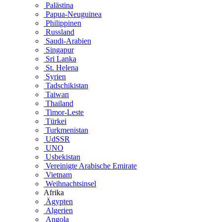
Palästina
Papua-Neuguinea
Philippinen
Russland
Saudi-Arabien
Singapur
Sri Lanka
St. Helena
Syrien
Tadschikistan
Taiwan
Thailand
Timor-Leste
Türkei
Turkmenistan
UdSSR
UNO
Usbekistan
Vereinigte Arabische Emirate
Vietnam
Weihnachtsinsel
Afrika
Ägypten
Algerien
Angola