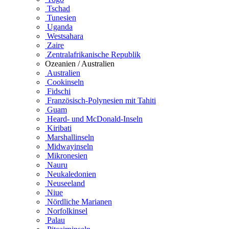
Tschad
Tunesien
Uganda
Westsahara
Zaire
Zentralafrikanische Republik
Ozeanien / Australien
Australien
Cookinseln
Fidschi
Französisch-Polynesien mit Tahiti
Guam
Heard- und McDonald-Inseln
Kiribati
Marshallinseln
Midwayinseln
Mikronesien
Nauru
Neukaledonien
Neuseeland
Niue
Nördliche Marianen
Norfolkinsel
Palau