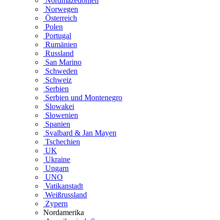
Nordmazedonien
Norwegen
Österreich
Polen
Portugal
Rumänien
Russland
San Marino
Schweden
Schweiz
Serbien
Serbien und Montenegro
Slowakei
Slowenien
Spanien
Svalbard & Jan Mayen
Tschechien
UK
Ukraine
Ungarn
UNO
Vatikanstadt
Weißrussland
Zypern
Nordamerika