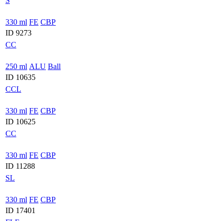
S
330 ml
FE
CBP
ID 9273
CC
250 ml
ALU
Ball
ID 10635
CCL
330 ml
FE
CBP
ID 10625
CC
330 ml
FE
CBP
ID 11288
SL
330 ml
FE
CBP
ID 17401