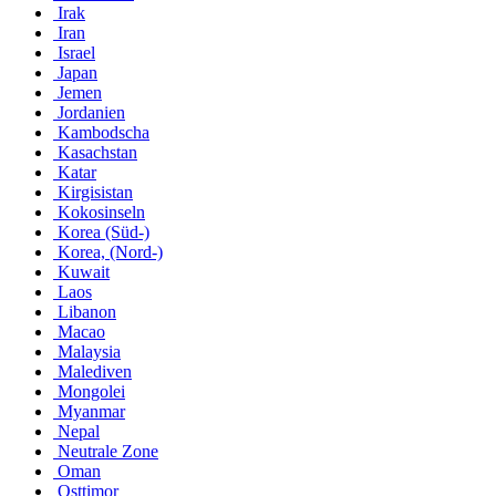
Irak
Iran
Israel
Japan
Jemen
Jordanien
Kambodscha
Kasachstan
Katar
Kirgisistan
Kokosinseln
Korea (Süd-)
Korea, (Nord-)
Kuwait
Laos
Libanon
Macao
Malaysia
Malediven
Mongolei
Myanmar
Nepal
Neutrale Zone
Oman
Osttimor