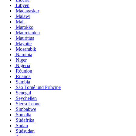
Libyen
Madagaskar
Malawi
Mali
Marokko
Mauretanien
Mauritius
Mayotte
Mosambik
Namibia
Niger
Nigeria
Réunion
Ruanda
Sambia
São Tomé und Príncipe
Senegal
Seychellen
Sierra Leone
Simbabwe
Somalia
Südafrika
Sudan
Südsudan