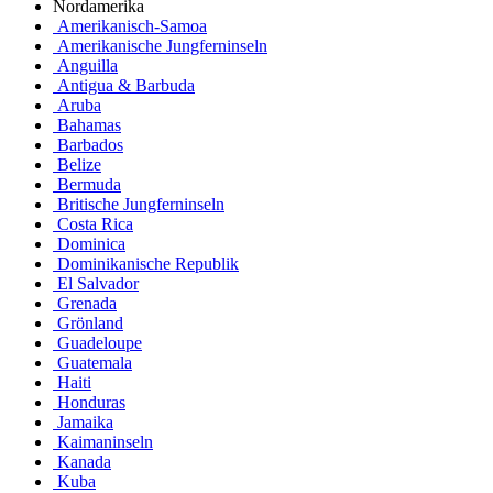
Nordamerika
Amerikanisch-Samoa
Amerikanische Jungferninseln
Anguilla
Antigua & Barbuda
Aruba
Bahamas
Barbados
Belize
Bermuda
Britische Jungferninseln
Costa Rica
Dominica
Dominikanische Republik
El Salvador
Grenada
Grönland
Guadeloupe
Guatemala
Haiti
Honduras
Jamaika
Kaimaninseln
Kanada
Kuba