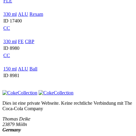
FLE
330 ml
ALU
Rexam
ID 17400
CC
330 ml
FE
CBP
ID 8980
CC
150 ml
ALU
Ball
ID 8981
Dies ist eine private Webseite. Keine rechtliche Verbindung mit
The
Coca-Cola Company
Thomas Deike
23879 Mölln
Germany