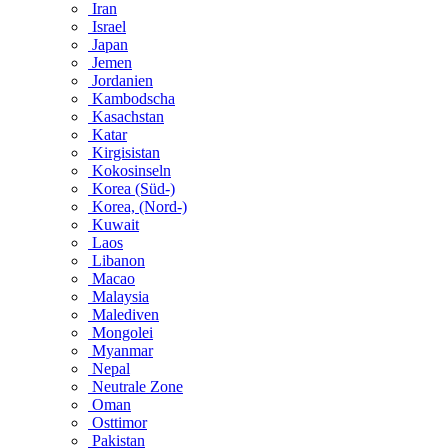
Iran
Israel
Japan
Jemen
Jordanien
Kambodscha
Kasachstan
Katar
Kirgisistan
Kokosinseln
Korea (Süd-)
Korea, (Nord-)
Kuwait
Laos
Libanon
Macao
Malaysia
Malediven
Mongolei
Myanmar
Nepal
Neutrale Zone
Oman
Osttimor
Pakistan