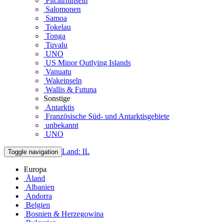
Pitcairninseln
Salomonen
Samoa
Tokelau
Tonga
Tuvalu
UNO
US Minor Outlying Islands
Vanuatu
Wakeinseln
Wallis & Futuna
Sonstige
Antarktis
Französische Süd- und Antarktisgebiete
unbekannt
UNO
Land: IL
Toggle navigation
Europa
Åland
Albanien
Andorra
Belgien
Bosnien & Herzegowina