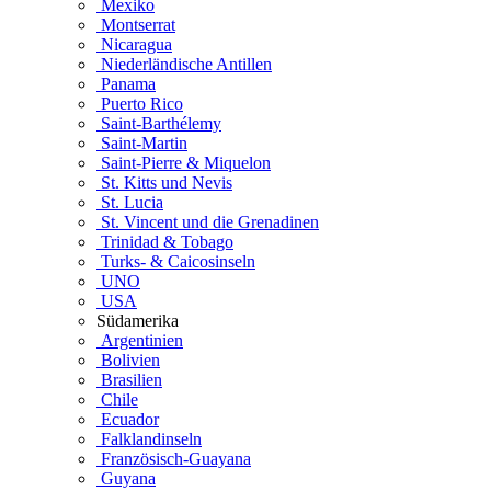
Mexiko
Montserrat
Nicaragua
Niederländische Antillen
Panama
Puerto Rico
Saint-Barthélemy
Saint-Martin
Saint-Pierre & Miquelon
St. Kitts und Nevis
St. Lucia
St. Vincent und die Grenadinen
Trinidad & Tobago
Turks- & Caicosinseln
UNO
USA
Südamerika
Argentinien
Bolivien
Brasilien
Chile
Ecuador
Falklandinseln
Französisch-Guayana
Guyana