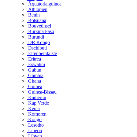
Äquatorialguinea
Äthiopien
Benin
Botsuana
Bouvetinsel
Burkina Faso
Burundi
DR Kongo
Dschibuti
Elfenbeinküste
Eritrea
Eswatini
Gabun
Gambia
Ghana
Guinea
Guinea-Bissau
Kamerun
Kap Verde
Kenia
Komoren
Kongo
Lesotho
Liberia
Libyen