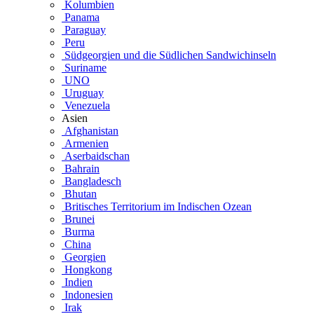
Kolumbien
Panama
Paraguay
Peru
Südgeorgien und die Südlichen Sandwichinseln
Suriname
UNO
Uruguay
Venezuela
Asien
Afghanistan
Armenien
Aserbaidschan
Bahrain
Bangladesch
Bhutan
Britisches Territorium im Indischen Ozean
Brunei
Burma
China
Georgien
Hongkong
Indien
Indonesien
Irak