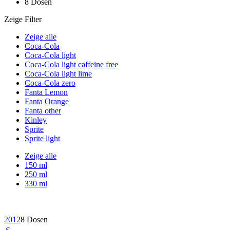
8 Dosen
Zeige Filter
Zeige alle
Coca-Cola
Coca-Cola light
Coca-Cola light caffeine free
Coca-Cola light lime
Coca-Cola zero
Fanta Lemon
Fanta Orange
Fanta other
Kinley
Sprite
Sprite light
Zeige alle
150 ml
250 ml
330 ml
2012
8 Dosen