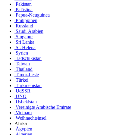
Pakistan
Palästina
Papua-Neuguinea
Philippinen
Russland
Saudi-Arabien
Singapur
Sri Lanka
St. Helena
Syrien
Tadschikistan
Taiwan
Thailand
Timor-Leste
Türkei
Turkmenistan
UdSSR
UNO
Usbekistan
Vereinigte Arabische Emirate
Vietnam
Weihnachtsinsel
Afrika
Ägypten
Algerien