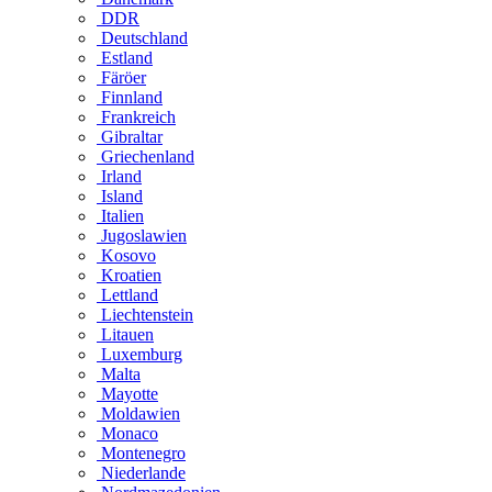
DDR
Deutschland
Estland
Färöer
Finnland
Frankreich
Gibraltar
Griechenland
Irland
Island
Italien
Jugoslawien
Kosovo
Kroatien
Lettland
Liechtenstein
Litauen
Luxemburg
Malta
Mayotte
Moldawien
Monaco
Montenegro
Niederlande