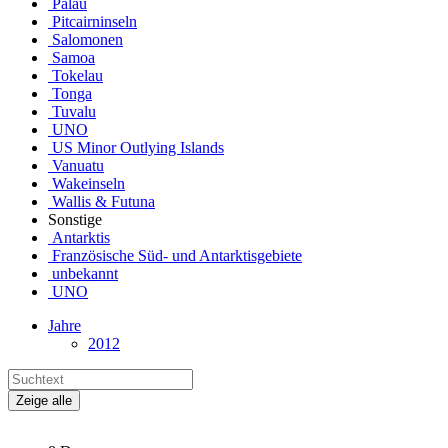
Palau
Pitcairninseln
Salomonen
Samoa
Tokelau
Tonga
Tuvalu
UNO
US Minor Outlying Islands
Vanuatu
Wakeinseln
Wallis & Futuna
Sonstige
Antarktis
Französische Süd- und Antarktisgebiete
unbekannt
UNO
Jahre
2012
Zeige alle