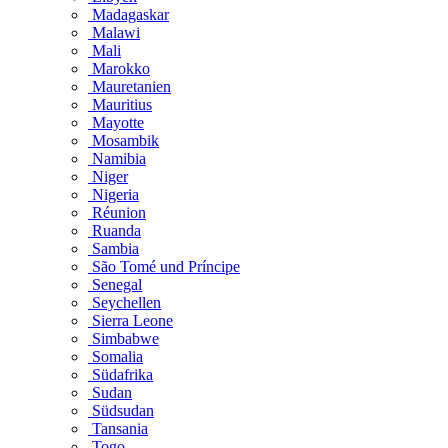
Madagaskar
Malawi
Mali
Marokko
Mauretanien
Mauritius
Mayotte
Mosambik
Namibia
Niger
Nigeria
Réunion
Ruanda
Sambia
São Tomé und Príncipe
Senegal
Seychellen
Sierra Leone
Simbabwe
Somalia
Südafrika
Sudan
Südsudan
Tansania
Togo