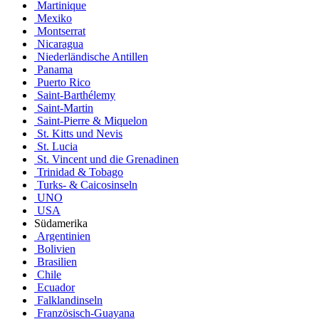
Martinique
Mexiko
Montserrat
Nicaragua
Niederländische Antillen
Panama
Puerto Rico
Saint-Barthélemy
Saint-Martin
Saint-Pierre & Miquelon
St. Kitts und Nevis
St. Lucia
St. Vincent und die Grenadinen
Trinidad & Tobago
Turks- & Caicosinseln
UNO
USA
Südamerika
Argentinien
Bolivien
Brasilien
Chile
Ecuador
Falklandinseln
Französisch-Guayana