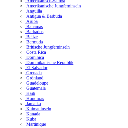
Amerikanisch-Samoa
Amerikanische Jungferninseln
Anguilla
Antigua & Barbuda
Aruba
Bahamas
Barbados
Belize
Bermuda
Britische Jungferninseln
Costa Rica
Dominica
Dominikanische Republik
El Salvador
Grenada
Grönland
Guadeloupe
Guatemala
Haiti
Honduras
Jamaika
Kaimaninseln
Kanada
Kuba
Martinique