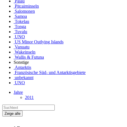
Palau
Pitcairninseln
Salomonen
Samoa
Tokelau
Tonga
Tuvalu
UNO
US Minor Outlying Islands
Vanuatu
Wakeinseln
Wallis & Futuna
Sonstige
Antarktis
Französische Süd- und Antarktisgebiete
unbekannt
UNO
Jahre
2011
Zeige alle