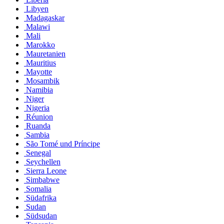
Libyen
Madagaskar
Malawi
Mali
Marokko
Mauretanien
Mauritius
Mayotte
Mosambik
Namibia
Niger
Nigeria
Réunion
Ruanda
Sambia
São Tomé und Príncipe
Senegal
Seychellen
Sierra Leone
Simbabwe
Somalia
Südafrika
Sudan
Südsudan