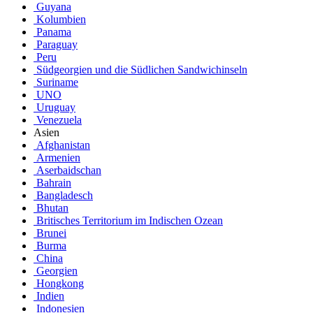
Guyana
Kolumbien
Panama
Paraguay
Peru
Südgeorgien und die Südlichen Sandwichinseln
Suriname
UNO
Uruguay
Venezuela
Asien
Afghanistan
Armenien
Aserbaidschan
Bahrain
Bangladesch
Bhutan
Britisches Territorium im Indischen Ozean
Brunei
Burma
China
Georgien
Hongkong
Indien
Indonesien