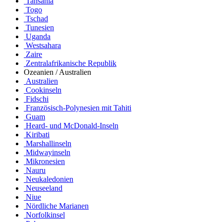
Tansania
Togo
Tschad
Tunesien
Uganda
Westsahara
Zaire
Zentralafrikanische Republik
Ozeanien / Australien
Australien
Cookinseln
Fidschi
Französisch-Polynesien mit Tahiti
Guam
Heard- und McDonald-Inseln
Kiribati
Marshallinseln
Midwayinseln
Mikronesien
Nauru
Neukaledonien
Neuseeland
Niue
Nördliche Marianen
Norfolkinsel