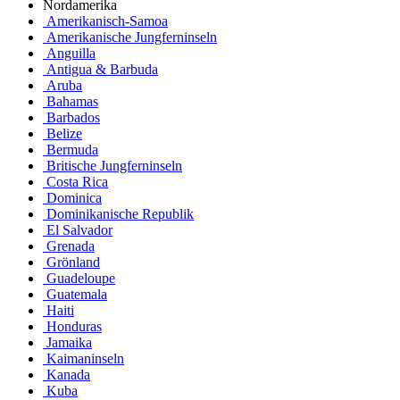
Nordamerika
Amerikanisch-Samoa
Amerikanische Jungferninseln
Anguilla
Antigua & Barbuda
Aruba
Bahamas
Barbados
Belize
Bermuda
Britische Jungferninseln
Costa Rica
Dominica
Dominikanische Republik
El Salvador
Grenada
Grönland
Guadeloupe
Guatemala
Haiti
Honduras
Jamaika
Kaimaninseln
Kanada
Kuba