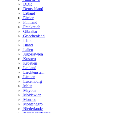
DDR
Deutschland
Estland
Färöer
Finnland
Frankreich
Gibraltar
Griechenland
Irland
Island
Italien
Jugoslawien
Kosovo
Kroatien
Lettland
Liechtenstein
Litauen
Luxemburg
Malta
Mayotte
Moldawien
Monaco
Montenegro
Niederlande