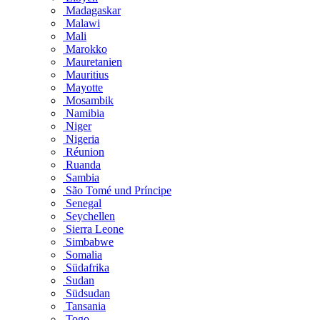
Madagaskar
Malawi
Mali
Marokko
Mauretanien
Mauritius
Mayotte
Mosambik
Namibia
Niger
Nigeria
Réunion
Ruanda
Sambia
São Tomé und Príncipe
Senegal
Seychellen
Sierra Leone
Simbabwe
Somalia
Südafrika
Sudan
Südsudan
Tansania
Togo