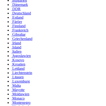
Bulgarien
Dänemark
DDR
Deutschland
Estland
Färöer
Finnland
Frankreich
Gibraltar
Griechenland
Irland
Island
Italien
Jugoslawien
Kosovo
Kroatien
Lettland
Liechtenstein
Litauen
Luxemburg
Malta
Mayotte
Moldawien
Monaco
Montenegro