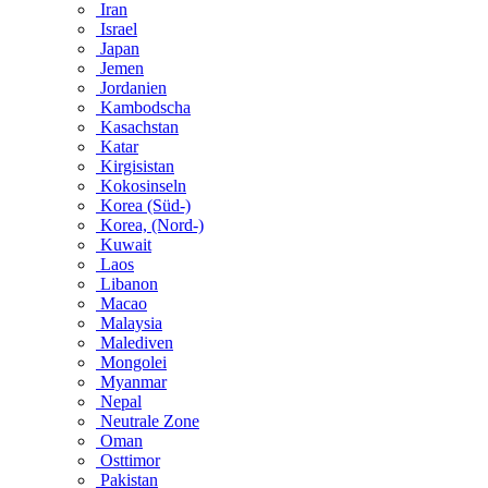
Iran
Israel
Japan
Jemen
Jordanien
Kambodscha
Kasachstan
Katar
Kirgisistan
Kokosinseln
Korea (Süd-)
Korea, (Nord-)
Kuwait
Laos
Libanon
Macao
Malaysia
Malediven
Mongolei
Myanmar
Nepal
Neutrale Zone
Oman
Osttimor
Pakistan