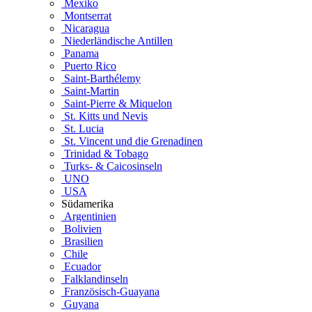
Mexiko
Montserrat
Nicaragua
Niederländische Antillen
Panama
Puerto Rico
Saint-Barthélemy
Saint-Martin
Saint-Pierre & Miquelon
St. Kitts und Nevis
St. Lucia
St. Vincent und die Grenadinen
Trinidad & Tobago
Turks- & Caicosinseln
UNO
USA
Südamerika
Argentinien
Bolivien
Brasilien
Chile
Ecuador
Falklandinseln
Französisch-Guayana
Guyana