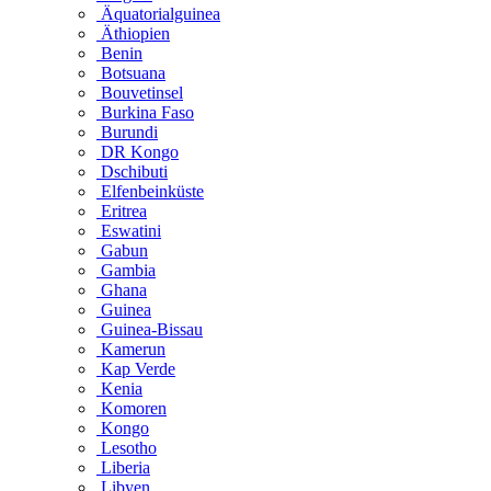
Äquatorialguinea
Äthiopien
Benin
Botsuana
Bouvetinsel
Burkina Faso
Burundi
DR Kongo
Dschibuti
Elfenbeinküste
Eritrea
Eswatini
Gabun
Gambia
Ghana
Guinea
Guinea-Bissau
Kamerun
Kap Verde
Kenia
Komoren
Kongo
Lesotho
Liberia
Libyen