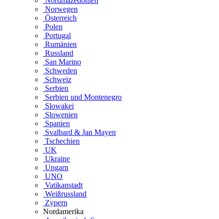
Nordmazedonien
Norwegen
Österreich
Polen
Portugal
Rumänien
Russland
San Marino
Schweden
Schweiz
Serbien
Serbien und Montenegro
Slowakei
Slowenien
Spanien
Svalbard & Jan Mayen
Tschechien
UK
Ukraine
Ungarn
UNO
Vatikanstadt
Weißrussland
Zypern
Nordamerika