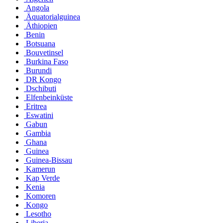
Angola
Äquatorialguinea
Äthiopien
Benin
Botsuana
Bouvetinsel
Burkina Faso
Burundi
DR Kongo
Dschibuti
Elfenbeinküste
Eritrea
Eswatini
Gabun
Gambia
Ghana
Guinea
Guinea-Bissau
Kamerun
Kap Verde
Kenia
Komoren
Kongo
Lesotho
Liberia