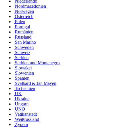
Niederlande
Nordmazedonien
Norwegen
Österreich
Polen
Portugal
Rumänien
Russland
San Marino
Schweden
Schweiz
Serbien
Serbien und Montenegro
Slowakei
Slowenien
Spanien
Svalbard & Jan Mayen
Tschechien
UK
Ukraine
Ungarn
UNO
Vatikanstadt
Weißrussland
Zypern