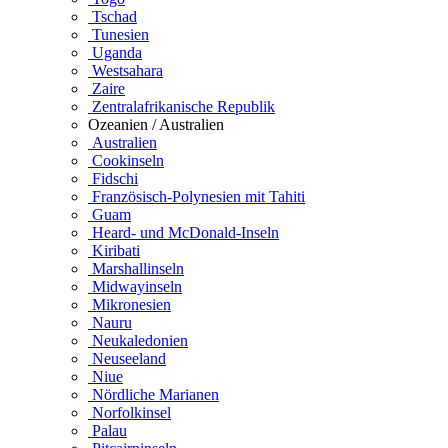
Tschad
Tunesien
Uganda
Westsahara
Zaire
Zentralafrikanische Republik
Ozeanien / Australien
Australien
Cookinseln
Fidschi
Französisch-Polynesien mit Tahiti
Guam
Heard- und McDonald-Inseln
Kiribati
Marshallinseln
Midwayinseln
Mikronesien
Nauru
Neukaledonien
Neuseeland
Niue
Nördliche Marianen
Norfolkinsel
Palau