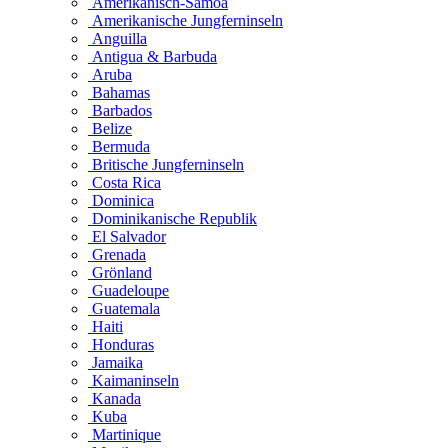
Amerikanisch-Samoa
Amerikanische Jungferninseln
Anguilla
Antigua & Barbuda
Aruba
Bahamas
Barbados
Belize
Bermuda
Britische Jungferninseln
Costa Rica
Dominica
Dominikanische Republik
El Salvador
Grenada
Grönland
Guadeloupe
Guatemala
Haiti
Honduras
Jamaika
Kaimaninseln
Kanada
Kuba
Martinique