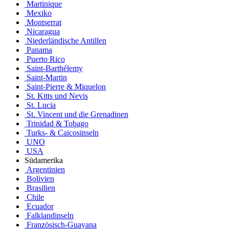
Martinique
Mexiko
Montserrat
Nicaragua
Niederländische Antillen
Panama
Puerto Rico
Saint-Barthélemy
Saint-Martin
Saint-Pierre & Miquelon
St. Kitts und Nevis
St. Lucia
St. Vincent und die Grenadinen
Trinidad & Tobago
Turks- & Caicosinseln
UNO
USA
Südamerika
Argentinien
Bolivien
Brasilien
Chile
Ecuador
Falklandinseln
Französisch-Guayana