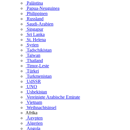
Palästina
Papua-Neuguinea
Philippinen
Russland
Saudi-Arabien
Singapur
Sri Lanka
St. Helena
Syrien
Tadschikistan
Taiwan
Thailand
Timor-Leste
Türkei
Turkmenistan
UdSSR
UNO
Usbekistan
Vereinigte Arabische Emirate
Vietnam
Weihnachtsinsel
Afrika
Ägypten
Algerien
Angola