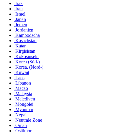
Irak
Iran
Israel
Japan
Jemen
Jordanien
Kambodscha
Kasachstan
Katar
Kirgisistan
Kokosinseln
Korea (Süd-)
Korea, (Nord-)
Kuwait
Laos
Libanon
Macao
Malaysia
Malediven
Mongolei
Myanmar
Nepal
Neutrale Zone
Oman
Osttimor