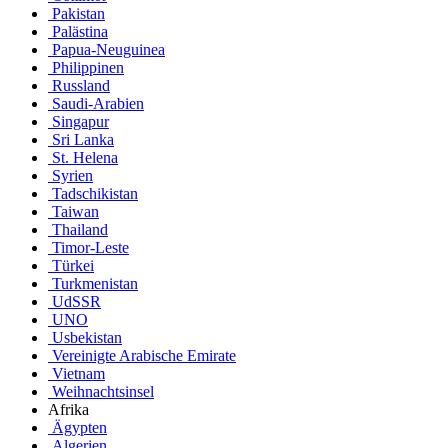
Pakistan
Palästina
Papua-Neuguinea
Philippinen
Russland
Saudi-Arabien
Singapur
Sri Lanka
St. Helena
Syrien
Tadschikistan
Taiwan
Thailand
Timor-Leste
Türkei
Turkmenistan
UdSSR
UNO
Usbekistan
Vereinigte Arabische Emirate
Vietnam
Weihnachtsinsel
Afrika
Ägypten
Algerien