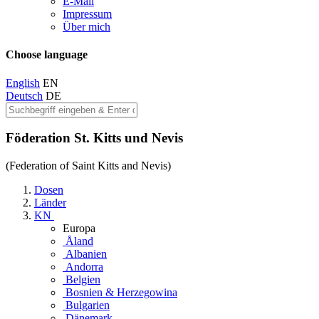
E-Mail
Impressum
Über mich
Choose language
English
EN
Deutsch
DE
Föderation St. Kitts und Nevis
(Federation of Saint Kitts and Nevis)
Dosen
Länder
KN
Europa
Åland
Albanien
Andorra
Belgien
Bosnien & Herzegowina
Bulgarien
Dänemark