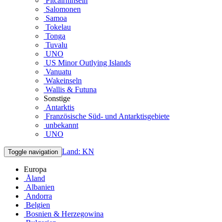
Pitcairninseln
Salomonen
Samoa
Tokelau
Tonga
Tuvalu
UNO
US Minor Outlying Islands
Vanuatu
Wakeinseln
Wallis & Futuna
Sonstige
Antarktis
Französische Süd- und Antarktisgebiete
unbekannt
UNO
Land: KN
Toggle navigation
Europa
Åland
Albanien
Andorra
Belgien
Bosnien & Herzegowina