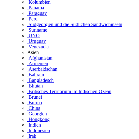
Kolumbien
Panama
Paraguay
Peru
Südgeorgien und die Südlichen Sandwichinseln
Suriname
UNO
Uruguay
Venezuela
Asien
Afghanistan
Armenien
Aserbaidschan
Bahrain
Bangladesch
Bhutan
Britisches Territorium im Indischen Ozean
Brunei
Burma
China
Georgien
Hongkong
Indien
Indonesien
Irak