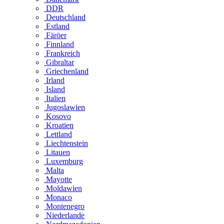
DDR
Deutschland
Estland
Färöer
Finnland
Frankreich
Gibraltar
Griechenland
Irland
Island
Italien
Jugoslawien
Kosovo
Kroatien
Lettland
Liechtenstein
Litauen
Luxemburg
Malta
Mayotte
Moldawien
Monaco
Montenegro
Niederlande