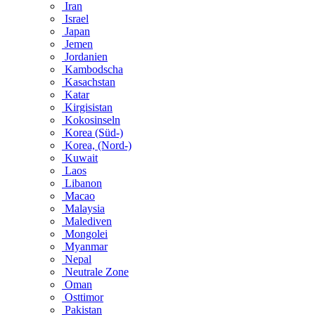
Iran
Israel
Japan
Jemen
Jordanien
Kambodscha
Kasachstan
Katar
Kirgisistan
Kokosinseln
Korea (Süd-)
Korea, (Nord-)
Kuwait
Laos
Libanon
Macao
Malaysia
Malediven
Mongolei
Myanmar
Nepal
Neutrale Zone
Oman
Osttimor
Pakistan