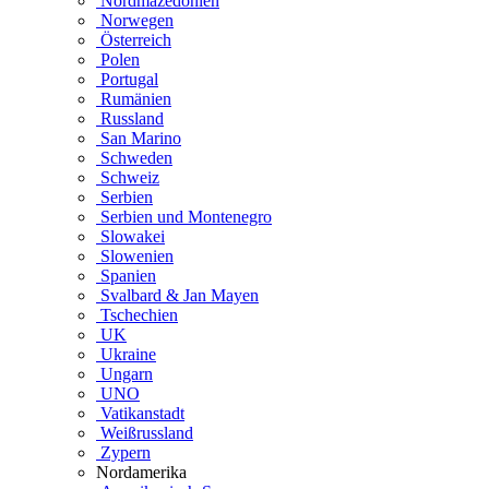
Nordmazedonien
Norwegen
Österreich
Polen
Portugal
Rumänien
Russland
San Marino
Schweden
Schweiz
Serbien
Serbien und Montenegro
Slowakei
Slowenien
Spanien
Svalbard & Jan Mayen
Tschechien
UK
Ukraine
Ungarn
UNO
Vatikanstadt
Weißrussland
Zypern
Nordamerika