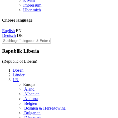
E-Mail
Impressum
Über mich
Choose language
English
EN
Deutsch
DE
Republik Liberia
(Republic of Liberia)
Dosen
Länder
LR
Europa
Åland
Albanien
Andorra
Belgien
Bosnien & Herzegowina
Bulgarien
Dänemark