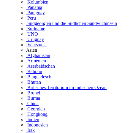
Kolumbien
Panama
Paraguay
Peru
Südgeorgien und die Südlichen Sandwichinseln
Suriname
UNO
Uruguay
Venezuela
Asien
Afghanistan
Armenien
Aserbaidschan
Bahrain
Bangladesch
Bhutan
Britisches Territorium im Indischen Ozean
Brunei
Burma
China
Georgien
Hongkong
Indien
Indonesien
Irak