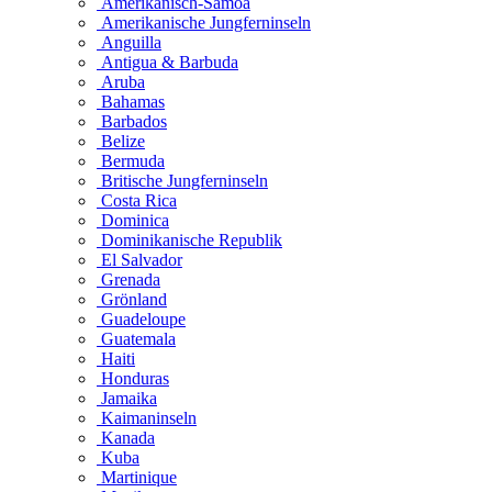
Amerikanisch-Samoa
Amerikanische Jungferninseln
Anguilla
Antigua & Barbuda
Aruba
Bahamas
Barbados
Belize
Bermuda
Britische Jungferninseln
Costa Rica
Dominica
Dominikanische Republik
El Salvador
Grenada
Grönland
Guadeloupe
Guatemala
Haiti
Honduras
Jamaika
Kaimaninseln
Kanada
Kuba
Martinique