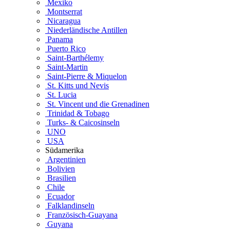
Mexiko
Montserrat
Nicaragua
Niederländische Antillen
Panama
Puerto Rico
Saint-Barthélemy
Saint-Martin
Saint-Pierre & Miquelon
St. Kitts und Nevis
St. Lucia
St. Vincent und die Grenadinen
Trinidad & Tobago
Turks- & Caicosinseln
UNO
USA
Südamerika
Argentinien
Bolivien
Brasilien
Chile
Ecuador
Falklandinseln
Französisch-Guayana
Guyana