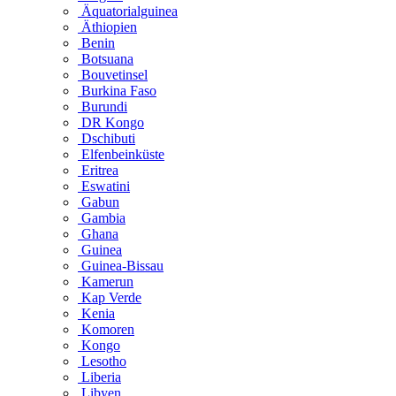
Äquatorialguinea
Äthiopien
Benin
Botsuana
Bouvetinsel
Burkina Faso
Burundi
DR Kongo
Dschibuti
Elfenbeinküste
Eritrea
Eswatini
Gabun
Gambia
Ghana
Guinea
Guinea-Bissau
Kamerun
Kap Verde
Kenia
Komoren
Kongo
Lesotho
Liberia
Libyen