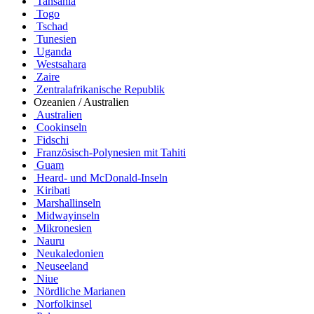
Tansania
Togo
Tschad
Tunesien
Uganda
Westsahara
Zaire
Zentralafrikanische Republik
Ozeanien / Australien
Australien
Cookinseln
Fidschi
Französisch-Polynesien mit Tahiti
Guam
Heard- und McDonald-Inseln
Kiribati
Marshallinseln
Midwayinseln
Mikronesien
Nauru
Neukaledonien
Neuseeland
Niue
Nördliche Marianen
Norfolkinsel