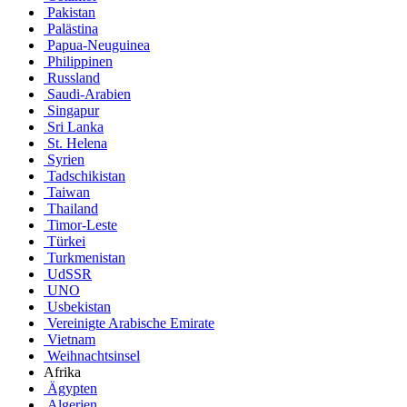
Pakistan
Palästina
Papua-Neuguinea
Philippinen
Russland
Saudi-Arabien
Singapur
Sri Lanka
St. Helena
Syrien
Tadschikistan
Taiwan
Thailand
Timor-Leste
Türkei
Turkmenistan
UdSSR
UNO
Usbekistan
Vereinigte Arabische Emirate
Vietnam
Weihnachtsinsel
Afrika
Ägypten
Algerien