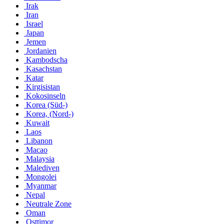
Irak
Iran
Israel
Japan
Jemen
Jordanien
Kambodscha
Kasachstan
Katar
Kirgisistan
Kokosinseln
Korea (Süd-)
Korea, (Nord-)
Kuwait
Laos
Libanon
Macao
Malaysia
Malediven
Mongolei
Myanmar
Nepal
Neutrale Zone
Oman
Osttimor