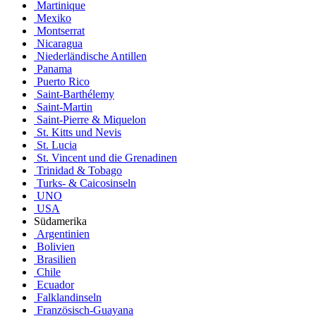
Martinique
Mexiko
Montserrat
Nicaragua
Niederländische Antillen
Panama
Puerto Rico
Saint-Barthélemy
Saint-Martin
Saint-Pierre & Miquelon
St. Kitts und Nevis
St. Lucia
St. Vincent und die Grenadinen
Trinidad & Tobago
Turks- & Caicosinseln
UNO
USA
Südamerika
Argentinien
Bolivien
Brasilien
Chile
Ecuador
Falklandinseln
Französisch-Guayana