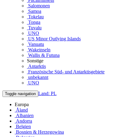
Pitcairninseln
Salomonen
Samoa
Tokelau
Tonga
Tuvalu
UNO
US Minor Outlying Islands
Vanuatu
Wakeinseln
Wallis & Futuna
Sonstige
Antarktis
Französische Süd- und Antarktisgebiete
unbekannt
UNO
Land: PL
Toggle navigation
Europa
Åland
Albanien
Andorra
Belgien
Bosnien & Herzegowina