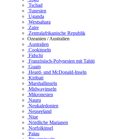
Tschad
Tunesien
Uganda
Westsahara
Zaire
Zentralafrikanische Republik
Ozeanien / Australien
Australien
Cookinseln
Fidschi
Französisch-Polynesien mit Tahiti
Guam
Heard- und McDonald-Inseln
Kiribati
Marshallinseln
Midwayinseln
Mikronesien
Nauru
Neukaledonien
Neuseeland
Niue
Nördliche Marianen
Norfolkinsel
Palau