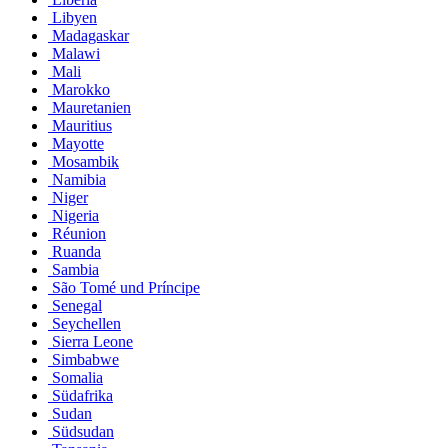
Libyen
Madagaskar
Malawi
Mali
Marokko
Mauretanien
Mauritius
Mayotte
Mosambik
Namibia
Niger
Nigeria
Réunion
Ruanda
Sambia
São Tomé und Príncipe
Senegal
Seychellen
Sierra Leone
Simbabwe
Somalia
Südafrika
Sudan
Südsudan