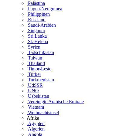
Palästina
Papua-Neuguinea
Philippinen
Russland
Saudi-Arabien
Singapur
Sri Lanka
St. Helena
Syrien
Tadschikistan
Taiwan
Thailand
Timor-Leste
Türkei
Turkmenistan
UdSSR
UNO
Usbekistan
Vereinigte Arabische Emirate
Vietnam
Weihnachtsinsel
Afrika
Ägypten
Algerien
Angola