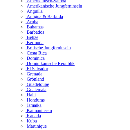
Amerikanisch-Samoa
Amerikanische Jungferninseln
Anguilla
Antigua & Barbuda
Aruba
Bahamas
Barbados
Belize
Bermuda
Britische Jungferninseln
Costa Rica
Dominica
Dominikanische Republik
El Salvador
Grenada
Grönland
Guadeloupe
Guatemala
Haiti
Honduras
Jamaika
Kaimaninseln
Kanada
Kuba
Martinique