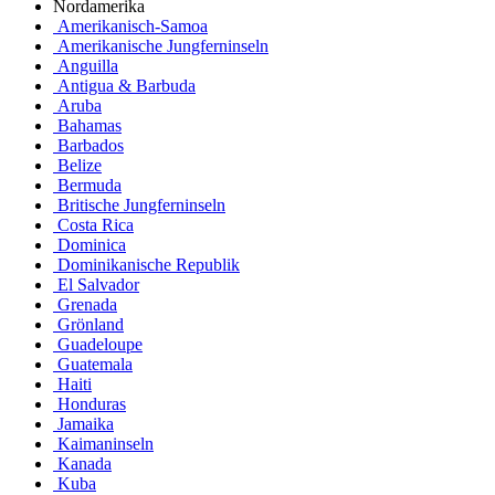
Nordamerika
Amerikanisch-Samoa
Amerikanische Jungferninseln
Anguilla
Antigua & Barbuda
Aruba
Bahamas
Barbados
Belize
Bermuda
Britische Jungferninseln
Costa Rica
Dominica
Dominikanische Republik
El Salvador
Grenada
Grönland
Guadeloupe
Guatemala
Haiti
Honduras
Jamaika
Kaimaninseln
Kanada
Kuba