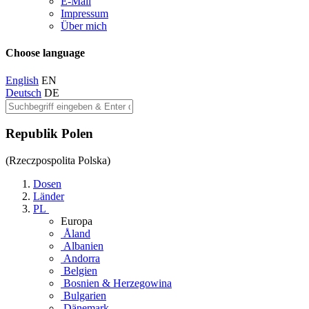
E-Mail
Impressum
Über mich
Choose language
English
EN
Deutsch
DE
Republik Polen
(Rzeczpospolita Polska)
Dosen
Länder
PL
Europa
Åland
Albanien
Andorra
Belgien
Bosnien & Herzegowina
Bulgarien
Dänemark