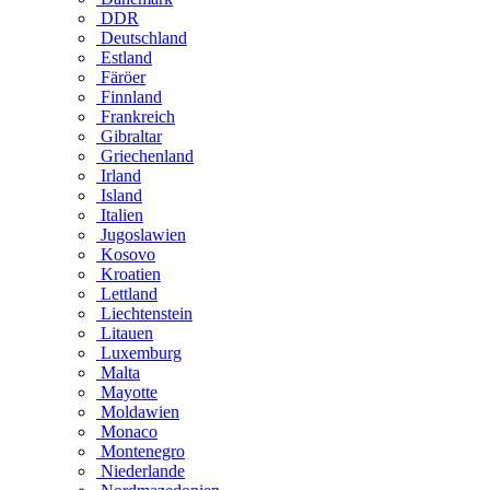
DDR
Deutschland
Estland
Färöer
Finnland
Frankreich
Gibraltar
Griechenland
Irland
Island
Italien
Jugoslawien
Kosovo
Kroatien
Lettland
Liechtenstein
Litauen
Luxemburg
Malta
Mayotte
Moldawien
Monaco
Montenegro
Niederlande