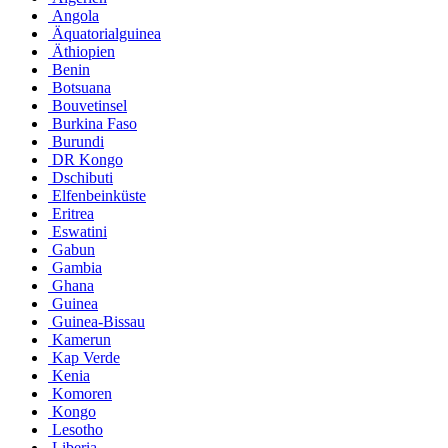
Angola
Äquatorialguinea
Äthiopien
Benin
Botsuana
Bouvetinsel
Burkina Faso
Burundi
DR Kongo
Dschibuti
Elfenbeinküste
Eritrea
Eswatini
Gabun
Gambia
Ghana
Guinea
Guinea-Bissau
Kamerun
Kap Verde
Kenia
Komoren
Kongo
Lesotho
Liberia