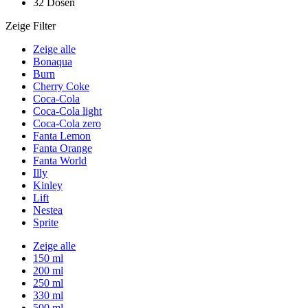
32 Dosen
Zeige Filter
Zeige alle
Bonaqua
Burn
Cherry Coke
Coca-Cola
Coca-Cola light
Coca-Cola zero
Fanta Lemon
Fanta Orange
Fanta World
Illy
Kinley
Lift
Nestea
Sprite
Zeige alle
150 ml
200 ml
250 ml
330 ml
500 ml