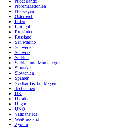
Niederlande
Nordmazedonien
Norwegen
Österreich
Polen
Portugal
Rumänien
Russland
San Marino
Schweden
Schweiz
Serbien
Serbien und Montenegro
Slowakei
Slowenien
Spanien
Svalbard & Jan Mayen
Tschechien
UK
Ukraine
Ungarn
UNO
Vatikanstadt
Weißrussland
Zypern