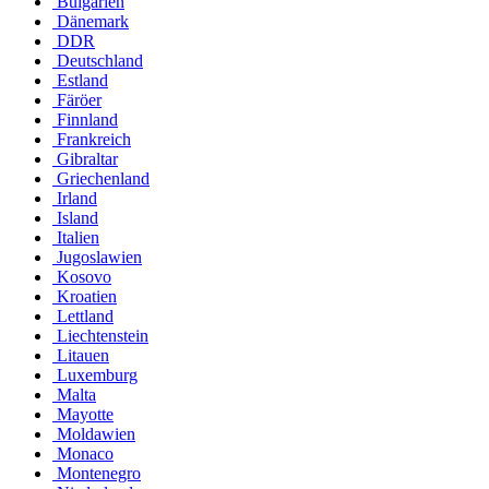
Bulgarien
Dänemark
DDR
Deutschland
Estland
Färöer
Finnland
Frankreich
Gibraltar
Griechenland
Irland
Island
Italien
Jugoslawien
Kosovo
Kroatien
Lettland
Liechtenstein
Litauen
Luxemburg
Malta
Mayotte
Moldawien
Monaco
Montenegro