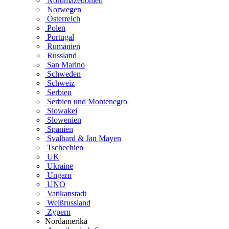
Nordmazedonien
Norwegen
Österreich
Polen
Portugal
Rumänien
Russland
San Marino
Schweden
Schweiz
Serbien
Serbien und Montenegro
Slowakei
Slowenien
Spanien
Svalbard & Jan Mayen
Tschechien
UK
Ukraine
Ungarn
UNO
Vatikanstadt
Weißrussland
Zypern
Nordamerika