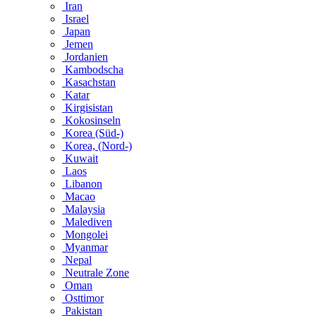
Iran
Israel
Japan
Jemen
Jordanien
Kambodscha
Kasachstan
Katar
Kirgisistan
Kokosinseln
Korea (Süd-)
Korea, (Nord-)
Kuwait
Laos
Libanon
Macao
Malaysia
Malediven
Mongolei
Myanmar
Nepal
Neutrale Zone
Oman
Osttimor
Pakistan