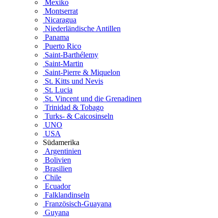
Mexiko
Montserrat
Nicaragua
Niederländische Antillen
Panama
Puerto Rico
Saint-Barthélemy
Saint-Martin
Saint-Pierre & Miquelon
St. Kitts und Nevis
St. Lucia
St. Vincent und die Grenadinen
Trinidad & Tobago
Turks- & Caicosinseln
UNO
USA
Südamerika
Argentinien
Bolivien
Brasilien
Chile
Ecuador
Falklandinseln
Französisch-Guayana
Guyana