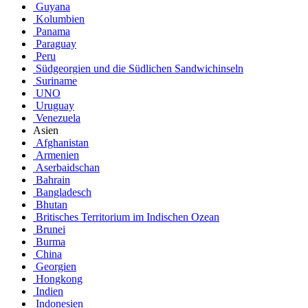
Guyana
Kolumbien
Panama
Paraguay
Peru
Südgeorgien und die Südlichen Sandwichinseln
Suriname
UNO
Uruguay
Venezuela
Asien
Afghanistan
Armenien
Aserbaidschan
Bahrain
Bangladesch
Bhutan
Britisches Territorium im Indischen Ozean
Brunei
Burma
China
Georgien
Hongkong
Indien
Indonesien