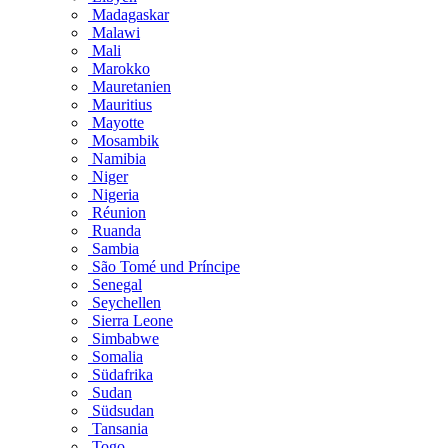
Madagaskar
Malawi
Mali
Marokko
Mauretanien
Mauritius
Mayotte
Mosambik
Namibia
Niger
Nigeria
Réunion
Ruanda
Sambia
São Tomé und Príncipe
Senegal
Seychellen
Sierra Leone
Simbabwe
Somalia
Südafrika
Sudan
Südsudan
Tansania
Togo