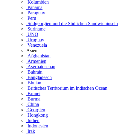
Kolumbien
Panama
Paraguay
Peru
Südgeorgien und die Südlichen Sandwichinseln
Suriname
UNO
Uruguay
Venezuela
Asien
Afghanistan
Armenien
Aserbaidschan
Bahrain
Bangladesch
Bhutan
Britisches Territorium im Indischen Ozean
Brunei
Burma
China
Georgien
Hongkong
Indien
Indonesien
Irak