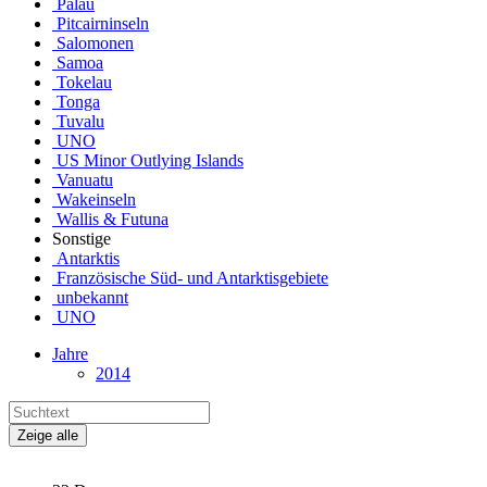
Palau
Pitcairninseln
Salomonen
Samoa
Tokelau
Tonga
Tuvalu
UNO
US Minor Outlying Islands
Vanuatu
Wakeinseln
Wallis & Futuna
Sonstige
Antarktis
Französische Süd- und Antarktisgebiete
unbekannt
UNO
Jahre
2014
Zeige alle