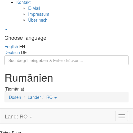
Kontakt
E-Mail
Impressum
Über mich
Choose language
English
EN
Deutsch
DE
Rumänien
(România)
Dosen
Länder
RO
Land: RO
Toggl
naviga
Zeige Filter