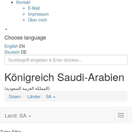
Kontakt
E-Mail
Impressum
Über mich
Choose language
English
EN
Deutsch
DE
Königreich Saudi-Arabien
(المملكة العربية السعودية)
Dosen
Länder
SA
Land: SA
Toggl
naviga
Zeige Filter