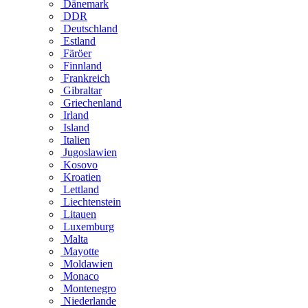
Dänemark
DDR
Deutschland
Estland
Färöer
Finnland
Frankreich
Gibraltar
Griechenland
Irland
Island
Italien
Jugoslawien
Kosovo
Kroatien
Lettland
Liechtenstein
Litauen
Luxemburg
Malta
Mayotte
Moldawien
Monaco
Montenegro
Niederlande