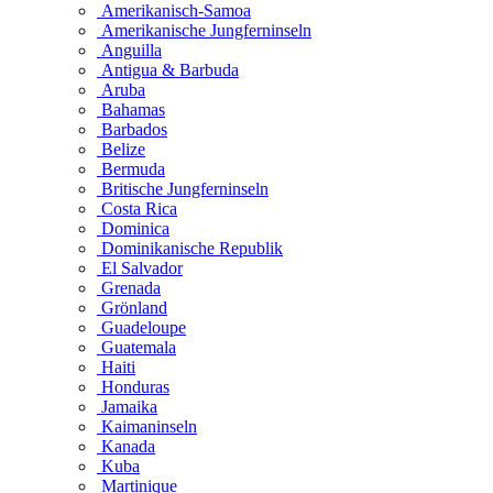
Amerikanisch-Samoa
Amerikanische Jungferninseln
Anguilla
Antigua & Barbuda
Aruba
Bahamas
Barbados
Belize
Bermuda
Britische Jungferninseln
Costa Rica
Dominica
Dominikanische Republik
El Salvador
Grenada
Grönland
Guadeloupe
Guatemala
Haiti
Honduras
Jamaika
Kaimaninseln
Kanada
Kuba
Martinique