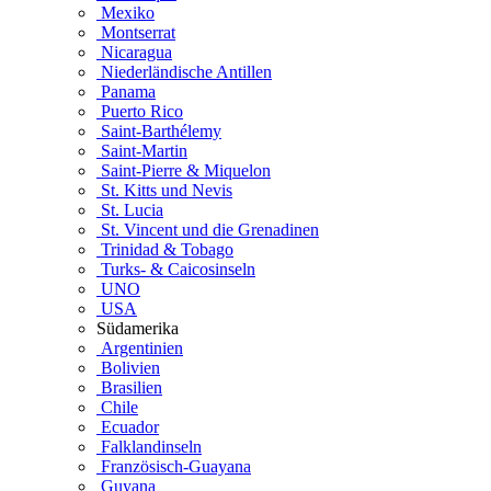
Mexiko
Montserrat
Nicaragua
Niederländische Antillen
Panama
Puerto Rico
Saint-Barthélemy
Saint-Martin
Saint-Pierre & Miquelon
St. Kitts und Nevis
St. Lucia
St. Vincent und die Grenadinen
Trinidad & Tobago
Turks- & Caicosinseln
UNO
USA
Südamerika
Argentinien
Bolivien
Brasilien
Chile
Ecuador
Falklandinseln
Französisch-Guayana
Guyana