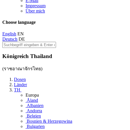
E-Mail
Impressum
Über mich
Choose language
English
EN
Deutsch
DE
Königreich Thailand
(ราชอาณาจักรไทย)
Dosen
Länder
TH
Europa
Åland
Albanien
Andorra
Belgien
Bosnien & Herzegowina
Bulgarien