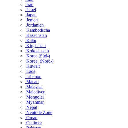
Iran
Israel
Japan
Jemen
Jordanien
Kambodscha
Kasachstan
Katar
Kirgisistan
Kokosinseln
Korea (Süd-)
Korea, (Nord-)
Kuwait
Laos
Libanon
Macao
Malaysia
Malediven
Mongolei
Myanmar
Nepal
Neutrale Zone
Oman
Osttimor
Pakistan