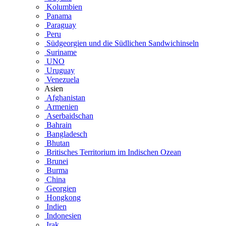
Kolumbien
Panama
Paraguay
Peru
Südgeorgien und die Südlichen Sandwichinseln
Suriname
UNO
Uruguay
Venezuela
Asien
Afghanistan
Armenien
Aserbaidschan
Bahrain
Bangladesch
Bhutan
Britisches Territorium im Indischen Ozean
Brunei
Burma
China
Georgien
Hongkong
Indien
Indonesien
Irak