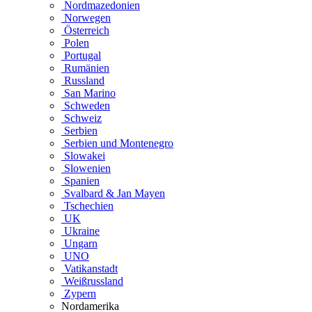
Nordmazedonien
Norwegen
Österreich
Polen
Portugal
Rumänien
Russland
San Marino
Schweden
Schweiz
Serbien
Serbien und Montenegro
Slowakei
Slowenien
Spanien
Svalbard & Jan Mayen
Tschechien
UK
Ukraine
Ungarn
UNO
Vatikanstadt
Weißrussland
Zypern
Nordamerika