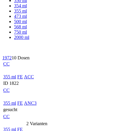
350 ml
354 ml
355 ml
473 ml
500 ml
568 ml
750 ml
2000 ml
1972
10 Dosen
CC
355 ml
FE
ACC
ID 1822
CC
355 ml
FE
ANC3
gesucht
CC
2 Varianten
355 ml
FE