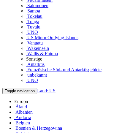
Pitcairninseln
Salomonen
Samoa
Tokelau
Tonga
Tuvalu
UNO
US Minor Outlying Islands
Vanuatu
Wakeinseln
Wallis & Futuna
Sonstige
Antarktis
Französische Süd- und Antarktisgebiete
unbekannt
UNO
Land: US
Toggle navigation
Europa
Åland
Albanien
Andorra
Belgien
Bosnien & Herzegowina