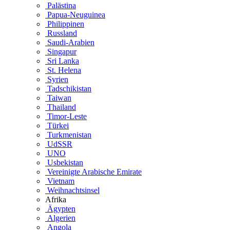
Palästina
Papua-Neuguinea
Philippinen
Russland
Saudi-Arabien
Singapur
Sri Lanka
St. Helena
Syrien
Tadschikistan
Taiwan
Thailand
Timor-Leste
Türkei
Turkmenistan
UdSSR
UNO
Usbekistan
Vereinigte Arabische Emirate
Vietnam
Weihnachtsinsel
Afrika
Ägypten
Algerien
Angola