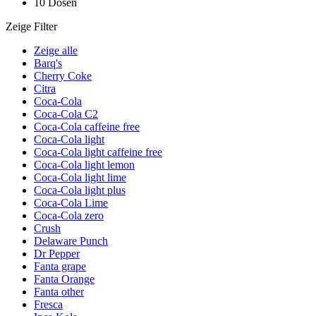
10 Dosen
Zeige Filter
Zeige alle
Barq's
Cherry Coke
Citra
Coca-Cola
Coca-Cola C2
Coca-Cola caffeine free
Coca-Cola light
Coca-Cola light caffeine free
Coca-Cola light lemon
Coca-Cola light lime
Coca-Cola light plus
Coca-Cola Lime
Coca-Cola zero
Crush
Delaware Punch
Dr Pepper
Fanta grape
Fanta Orange
Fanta other
Fresca