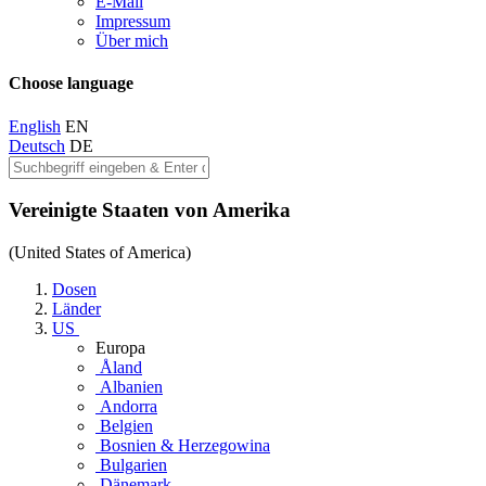
E-Mail
Impressum
Über mich
Choose language
English
EN
Deutsch
DE
Vereinigte Staaten von Amerika
(United States of America)
Dosen
Länder
US
Europa
Åland
Albanien
Andorra
Belgien
Bosnien & Herzegowina
Bulgarien
Dänemark