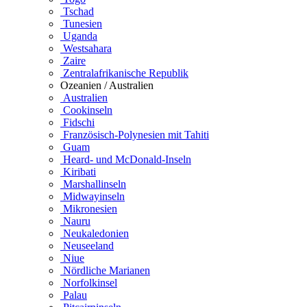
Tschad
Tunesien
Uganda
Westsahara
Zaire
Zentralafrikanische Republik
Ozeanien / Australien
Australien
Cookinseln
Fidschi
Französisch-Polynesien mit Tahiti
Guam
Heard- und McDonald-Inseln
Kiribati
Marshallinseln
Midwayinseln
Mikronesien
Nauru
Neukaledonien
Neuseeland
Niue
Nördliche Marianen
Norfolkinsel
Palau