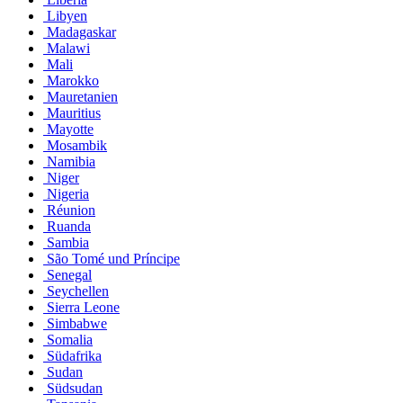
Libyen
Madagaskar
Malawi
Mali
Marokko
Mauretanien
Mauritius
Mayotte
Mosambik
Namibia
Niger
Nigeria
Réunion
Ruanda
Sambia
São Tomé und Príncipe
Senegal
Seychellen
Sierra Leone
Simbabwe
Somalia
Südafrika
Sudan
Südsudan