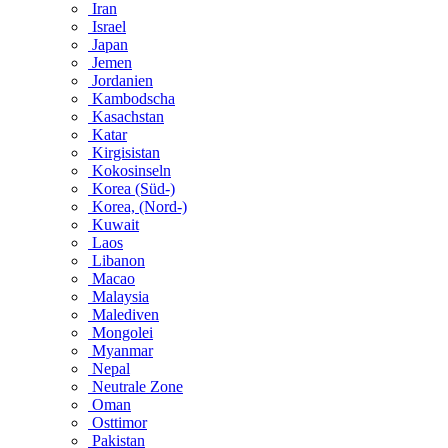
Iran
Israel
Japan
Jemen
Jordanien
Kambodscha
Kasachstan
Katar
Kirgisistan
Kokosinseln
Korea (Süd-)
Korea, (Nord-)
Kuwait
Laos
Libanon
Macao
Malaysia
Malediven
Mongolei
Myanmar
Nepal
Neutrale Zone
Oman
Osttimor
Pakistan