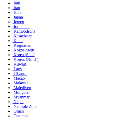
Irak
Iran
Israel
Japan
Jemen
Jordanien
Kambodscha
Kasachstan
Katar
Kirgisistan
Kokosinseln
Korea (Süd-)
Korea, (Nord-)
Kuwait
Laos
Libanon
Macao
Malaysia
Malediven
Mongolei
Myanmar
Nepal
Neutrale Zone
Oman
Osttimor