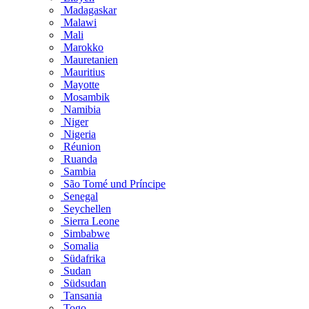
Madagaskar
Malawi
Mali
Marokko
Mauretanien
Mauritius
Mayotte
Mosambik
Namibia
Niger
Nigeria
Réunion
Ruanda
Sambia
São Tomé und Príncipe
Senegal
Seychellen
Sierra Leone
Simbabwe
Somalia
Südafrika
Sudan
Südsudan
Tansania
Togo