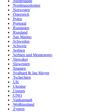
Niederlande
Nordmazedonien
Norwegen
Österreich
Polen
Portugal
Rumänien
Russland
San Marino
Schweden
Schweiz
Serbien
Serbien und Montenegro
Slowakei
Slowenien
Spanien
Svalbard & Jan Mayen
Tschechien
UK
Ukraine
Ungarn
UNO
Vatikanstadt
Weißrussland
Zypern