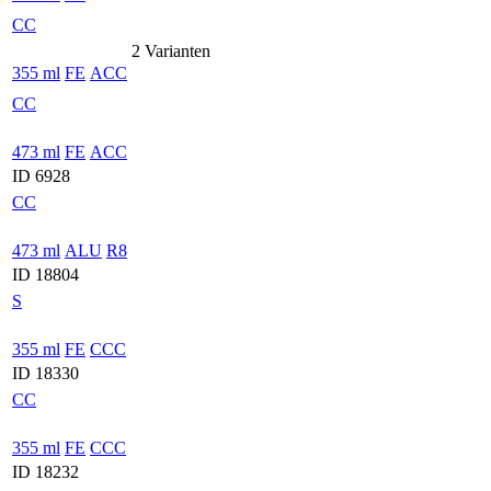
CC
2 Varianten
355 ml
FE
ACC
CC
473 ml
FE
ACC
ID 6928
CC
473 ml
ALU
R8
ID 18804
S
355 ml
FE
CCC
ID 18330
CC
355 ml
FE
CCC
ID 18232