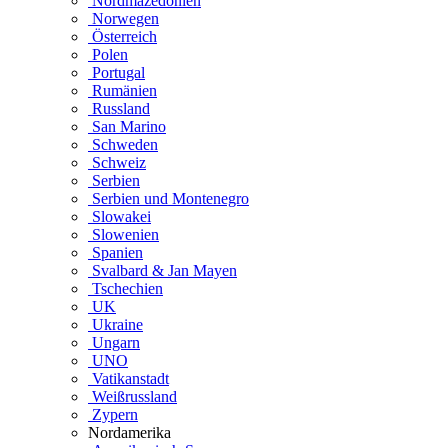
Nordmazedonien
Norwegen
Österreich
Polen
Portugal
Rumänien
Russland
San Marino
Schweden
Schweiz
Serbien
Serbien und Montenegro
Slowakei
Slowenien
Spanien
Svalbard & Jan Mayen
Tschechien
UK
Ukraine
Ungarn
UNO
Vatikanstadt
Weißrussland
Zypern
Nordamerika