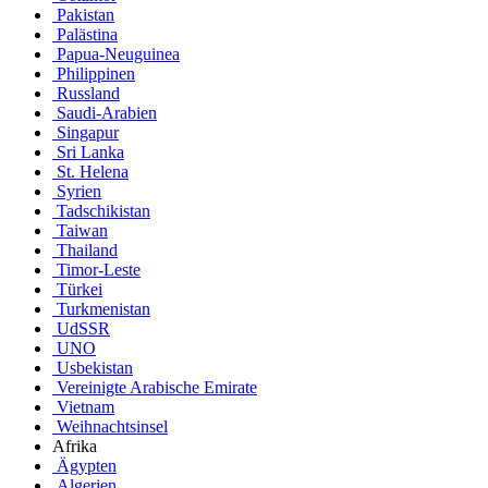
Pakistan
Palästina
Papua-Neuguinea
Philippinen
Russland
Saudi-Arabien
Singapur
Sri Lanka
St. Helena
Syrien
Tadschikistan
Taiwan
Thailand
Timor-Leste
Türkei
Turkmenistan
UdSSR
UNO
Usbekistan
Vereinigte Arabische Emirate
Vietnam
Weihnachtsinsel
Afrika
Ägypten
Algerien