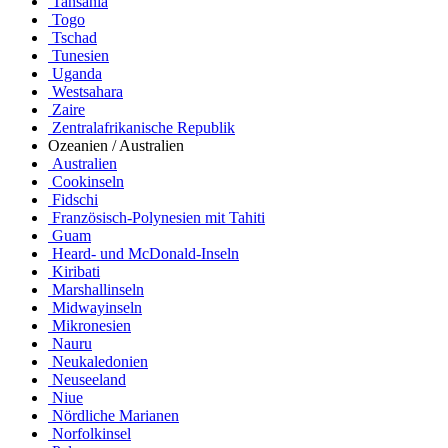
Tansania
Togo
Tschad
Tunesien
Uganda
Westsahara
Zaire
Zentralafrikanische Republik
Ozeanien / Australien
Australien
Cookinseln
Fidschi
Französisch-Polynesien mit Tahiti
Guam
Heard- und McDonald-Inseln
Kiribati
Marshallinseln
Midwayinseln
Mikronesien
Nauru
Neukaledonien
Neuseeland
Niue
Nördliche Marianen
Norfolkinsel