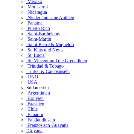
Mexiko
Montserrat
Nicaragua
Niederländische Antillen
Panama
Puerto Rico
Saint-Barthélemy
Saint-Martin
Saint-Pierre & Miquelon
St. Kitts und Nevis
St. Lucia
St. Vincent und die Grenadinen
Trinidad & Tobago
Turks- & Caicosinseln
UNO
USA
Südamerika
Argentinien
Bolivien
Brasilien
Chile
Ecuador
Falklandinseln
Französisch-Guayana
Guyana