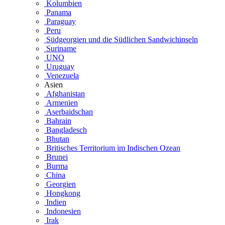
Kolumbien
Panama
Paraguay
Peru
Südgeorgien und die Südlichen Sandwichinseln
Suriname
UNO
Uruguay
Venezuela
Asien
Afghanistan
Armenien
Aserbaidschan
Bahrain
Bangladesch
Bhutan
Britisches Territorium im Indischen Ozean
Brunei
Burma
China
Georgien
Hongkong
Indien
Indonesien
Irak