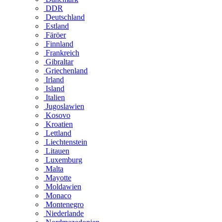
DDR
Deutschland
Estland
Färöer
Finnland
Frankreich
Gibraltar
Griechenland
Irland
Island
Italien
Jugoslawien
Kosovo
Kroatien
Lettland
Liechtenstein
Litauen
Luxemburg
Malta
Mayotte
Moldawien
Monaco
Montenegro
Niederlande