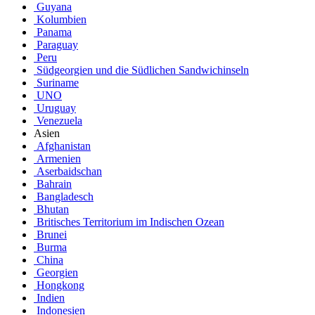
Guyana
Kolumbien
Panama
Paraguay
Peru
Südgeorgien und die Südlichen Sandwichinseln
Suriname
UNO
Uruguay
Venezuela
Asien
Afghanistan
Armenien
Aserbaidschan
Bahrain
Bangladesch
Bhutan
Britisches Territorium im Indischen Ozean
Brunei
Burma
China
Georgien
Hongkong
Indien
Indonesien