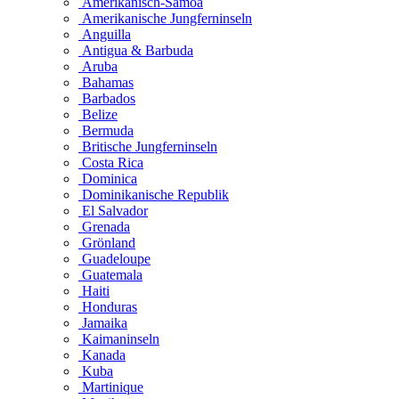
Amerikanisch-Samoa
Amerikanische Jungferninseln
Anguilla
Antigua & Barbuda
Aruba
Bahamas
Barbados
Belize
Bermuda
Britische Jungferninseln
Costa Rica
Dominica
Dominikanische Republik
El Salvador
Grenada
Grönland
Guadeloupe
Guatemala
Haiti
Honduras
Jamaika
Kaimaninseln
Kanada
Kuba
Martinique