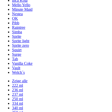
Inca Kola
Mello Yello
Minute Maid
Nestea
OK
Pibb
Raintree
Simba
Sprite
Sprite light
Sprite zero
Squirt
Surge
Tab
Vanilla Coke
Vault
Welch´s
Zeige alle
222 ml
236 ml
237 ml
250 ml
334 ml
340 ml