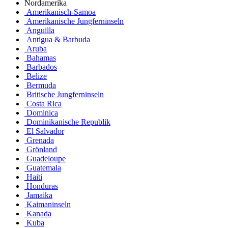
Nordamerika
Amerikanisch-Samoa
Amerikanische Jungferninseln
Anguilla
Antigua & Barbuda
Aruba
Bahamas
Barbados
Belize
Bermuda
Britische Jungferninseln
Costa Rica
Dominica
Dominikanische Republik
El Salvador
Grenada
Grönland
Guadeloupe
Guatemala
Haiti
Honduras
Jamaika
Kaimaninseln
Kanada
Kuba