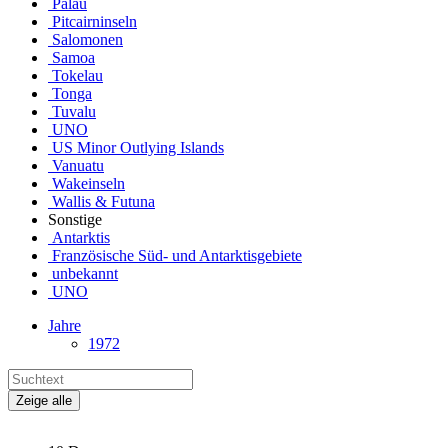
Palau
Pitcairninseln
Salomonen
Samoa
Tokelau
Tonga
Tuvalu
UNO
US Minor Outlying Islands
Vanuatu
Wakeinseln
Wallis & Futuna
Sonstige
Antarktis
Französische Süd- und Antarktisgebiete
unbekannt
UNO
Jahre
1972
Zeige alle