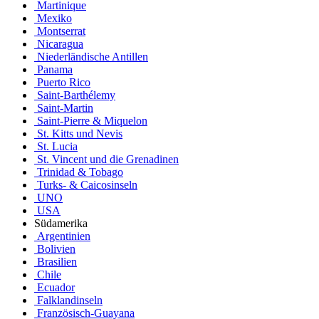
Martinique
Mexiko
Montserrat
Nicaragua
Niederländische Antillen
Panama
Puerto Rico
Saint-Barthélemy
Saint-Martin
Saint-Pierre & Miquelon
St. Kitts und Nevis
St. Lucia
St. Vincent und die Grenadinen
Trinidad & Tobago
Turks- & Caicosinseln
UNO
USA
Südamerika
Argentinien
Bolivien
Brasilien
Chile
Ecuador
Falklandinseln
Französisch-Guayana