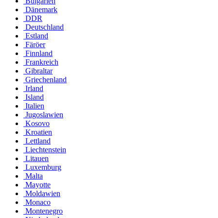
Bulgarien
Dänemark
DDR
Deutschland
Estland
Färöer
Finnland
Frankreich
Gibraltar
Griechenland
Irland
Island
Italien
Jugoslawien
Kosovo
Kroatien
Lettland
Liechtenstein
Litauen
Luxemburg
Malta
Mayotte
Moldawien
Monaco
Montenegro