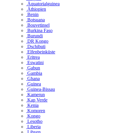
Äquatorialguinea
Äthiopien
Benin
Botsuana
Bouvetinsel
Burkina Faso
Burundi
DR Kongo
Dschibuti
Elfenbeinküste
Eritrea
Eswatini
Gabun
Gambia
Ghana
Guinea
Guinea-Bissau
Kamerun
Kap Verde
Kenia
Komoren
Kongo
Lesotho
Liberia
Libyen