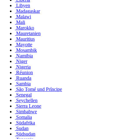
Libyen
Madagaskar
Malawi
Mali
Marokko
Mauretanien
Mauritius
Mayotte
Mosambik
Namibia
Niger
Nigeria
Réunion
Ruanda
Sambia
São Tomé und Príncipe
Senegal
Seychellen
Sierra Leone
Simbabwe
Somalia
Südafrika
Sudan
Südsudan