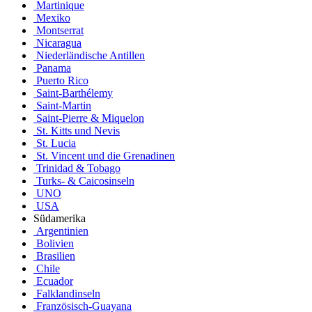
Martinique
Mexiko
Montserrat
Nicaragua
Niederländische Antillen
Panama
Puerto Rico
Saint-Barthélemy
Saint-Martin
Saint-Pierre & Miquelon
St. Kitts und Nevis
St. Lucia
St. Vincent und die Grenadinen
Trinidad & Tobago
Turks- & Caicosinseln
UNO
USA
Südamerika
Argentinien
Bolivien
Brasilien
Chile
Ecuador
Falklandinseln
Französisch-Guayana