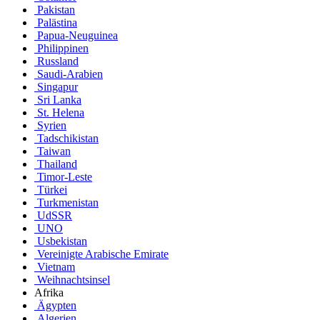
Pakistan
Palästina
Papua-Neuguinea
Philippinen
Russland
Saudi-Arabien
Singapur
Sri Lanka
St. Helena
Syrien
Tadschikistan
Taiwan
Thailand
Timor-Leste
Türkei
Turkmenistan
UdSSR
UNO
Usbekistan
Vereinigte Arabische Emirate
Vietnam
Weihnachtsinsel
Afrika
Ägypten
Algerien