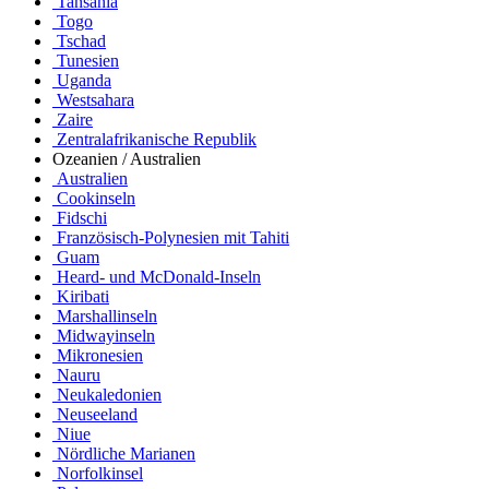
Tansania
Togo
Tschad
Tunesien
Uganda
Westsahara
Zaire
Zentralafrikanische Republik
Ozeanien / Australien
Australien
Cookinseln
Fidschi
Französisch-Polynesien mit Tahiti
Guam
Heard- und McDonald-Inseln
Kiribati
Marshallinseln
Midwayinseln
Mikronesien
Nauru
Neukaledonien
Neuseeland
Niue
Nördliche Marianen
Norfolkinsel