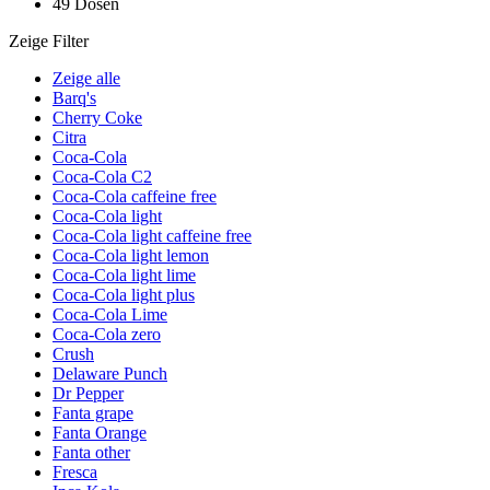
49 Dosen
Zeige Filter
Zeige alle
Barq's
Cherry Coke
Citra
Coca-Cola
Coca-Cola C2
Coca-Cola caffeine free
Coca-Cola light
Coca-Cola light caffeine free
Coca-Cola light lemon
Coca-Cola light lime
Coca-Cola light plus
Coca-Cola Lime
Coca-Cola zero
Crush
Delaware Punch
Dr Pepper
Fanta grape
Fanta Orange
Fanta other
Fresca