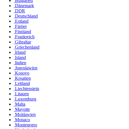
Bulgarien
Dänemark
DDR
Deutschland
Estland
Färöer
Finnland
Frankreich
Gibraltar
Griechenland
Irland
Island
Italien
Jugoslawien
Kosovo
Kroatien
Lettland
Liechtenstein
Litauen
Luxemburg
Malta
Mayotte
Moldawien
Monaco
Montenegro