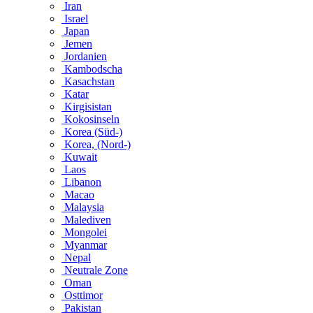
Iran
Israel
Japan
Jemen
Jordanien
Kambodscha
Kasachstan
Katar
Kirgisistan
Kokosinseln
Korea (Süd-)
Korea, (Nord-)
Kuwait
Laos
Libanon
Macao
Malaysia
Malediven
Mongolei
Myanmar
Nepal
Neutrale Zone
Oman
Osttimor
Pakistan