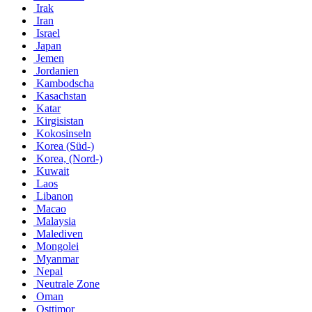
Irak
Iran
Israel
Japan
Jemen
Jordanien
Kambodscha
Kasachstan
Katar
Kirgisistan
Kokosinseln
Korea (Süd-)
Korea, (Nord-)
Kuwait
Laos
Libanon
Macao
Malaysia
Malediven
Mongolei
Myanmar
Nepal
Neutrale Zone
Oman
Osttimor