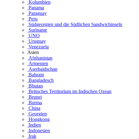
Kolumbien
Panama
Paraguay
Peru
Südgeorgien und die Südlichen Sandwichinseln
Suriname
UNO
Uruguay
Venezuela
Asien
Afghanistan
Armenien
Aserbaidschan
Bahrain
Bangladesch
Bhutan
Britisches Territorium im Indischen Ozean
Brunei
Burma
China
Georgien
Hongkong
Indien
Indonesien
Irak