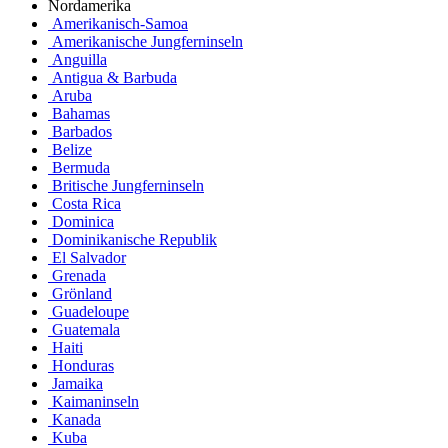
Nordamerika
Amerikanisch-Samoa
Amerikanische Jungferninseln
Anguilla
Antigua & Barbuda
Aruba
Bahamas
Barbados
Belize
Bermuda
Britische Jungferninseln
Costa Rica
Dominica
Dominikanische Republik
El Salvador
Grenada
Grönland
Guadeloupe
Guatemala
Haiti
Honduras
Jamaika
Kaimaninseln
Kanada
Kuba