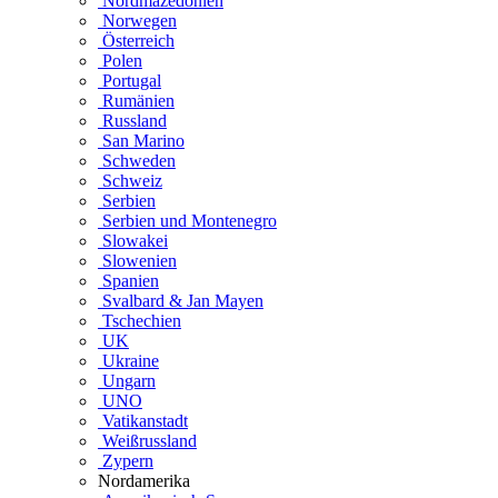
Nordmazedonien
Norwegen
Österreich
Polen
Portugal
Rumänien
Russland
San Marino
Schweden
Schweiz
Serbien
Serbien und Montenegro
Slowakei
Slowenien
Spanien
Svalbard & Jan Mayen
Tschechien
UK
Ukraine
Ungarn
UNO
Vatikanstadt
Weißrussland
Zypern
Nordamerika