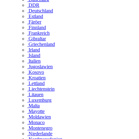
DDR
Deutschland
Estland
Färöer
Finnland
Frankreich
Gibraltar
Griechenland
Irland
Island
Italien
Jugoslawien
Kosovo
Kroatien
Lettland
Liechtenstein
Litauen
Luxemburg
Malta
Mayotte
Moldawien
Monaco
Montenegro
Niederlande