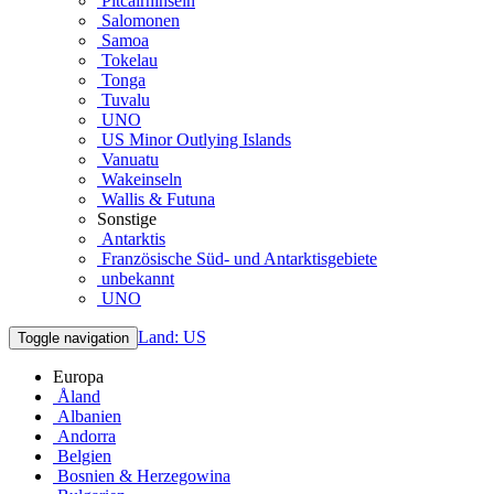
Pitcairninseln
Salomonen
Samoa
Tokelau
Tonga
Tuvalu
UNO
US Minor Outlying Islands
Vanuatu
Wakeinseln
Wallis & Futuna
Sonstige
Antarktis
Französische Süd- und Antarktisgebiete
unbekannt
UNO
Land: US
Toggle navigation
Europa
Åland
Albanien
Andorra
Belgien
Bosnien & Herzegowina