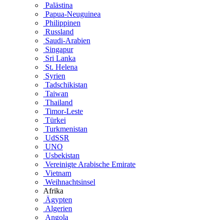
Palästina
Papua-Neuguinea
Philippinen
Russland
Saudi-Arabien
Singapur
Sri Lanka
St. Helena
Syrien
Tadschikistan
Taiwan
Thailand
Timor-Leste
Türkei
Turkmenistan
UdSSR
UNO
Usbekistan
Vereinigte Arabische Emirate
Vietnam
Weihnachtsinsel
Afrika
Ägypten
Algerien
Angola