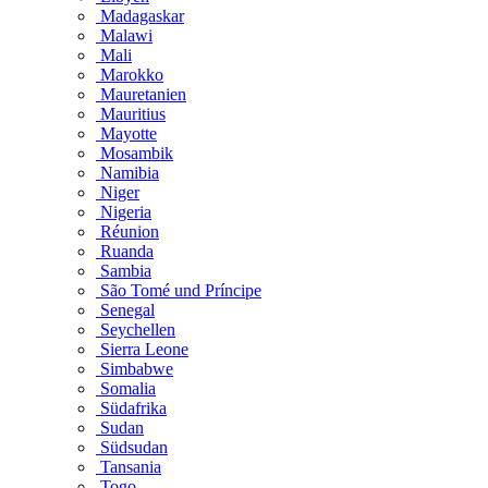
Madagaskar
Malawi
Mali
Marokko
Mauretanien
Mauritius
Mayotte
Mosambik
Namibia
Niger
Nigeria
Réunion
Ruanda
Sambia
São Tomé und Príncipe
Senegal
Seychellen
Sierra Leone
Simbabwe
Somalia
Südafrika
Sudan
Südsudan
Tansania
Togo