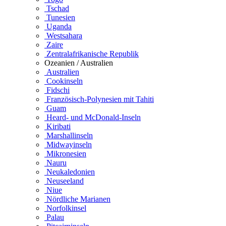
Tschad
Tunesien
Uganda
Westsahara
Zaire
Zentralafrikanische Republik
Ozeanien / Australien
Australien
Cookinseln
Fidschi
Französisch-Polynesien mit Tahiti
Guam
Heard- und McDonald-Inseln
Kiribati
Marshallinseln
Midwayinseln
Mikronesien
Nauru
Neukaledonien
Neuseeland
Niue
Nördliche Marianen
Norfolkinsel
Palau