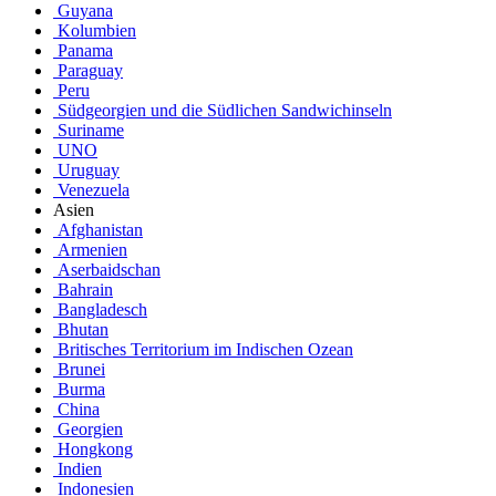
Guyana
Kolumbien
Panama
Paraguay
Peru
Südgeorgien und die Südlichen Sandwichinseln
Suriname
UNO
Uruguay
Venezuela
Asien
Afghanistan
Armenien
Aserbaidschan
Bahrain
Bangladesch
Bhutan
Britisches Territorium im Indischen Ozean
Brunei
Burma
China
Georgien
Hongkong
Indien
Indonesien