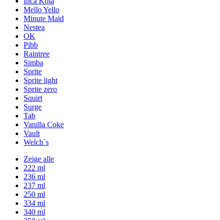
Inca Kola
Mello Yello
Minute Maid
Nestea
OK
Pibb
Raintree
Simba
Sprite
Sprite light
Sprite zero
Squirt
Surge
Tab
Vanilla Coke
Vault
Welch´s
Zeige alle
222 ml
236 ml
237 ml
250 ml
334 ml
340 ml