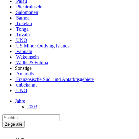
Palau
Pitcairninseln
Salomonen
Samoa
Tokelau
Tonga
Tuvalu
UNO
US Minor Outlying Islands
Vanuatu
Wakeinseln
Wallis & Futuna
Sonstige
Antarktis
Französische Süd- und Antarktisgebiete
unbekannt
UNO
Jahre
2003
Zeige alle