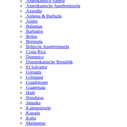
Amerikanisch-Samoa
Amerikanische Jungferninseln
Anguilla
Antigua & Barbuda
Aruba
Bahamas
Barbados
Belize
Bermuda
Britische Jungferninseln
Costa Rica
Dominica
Dominikanische Republik
El Salvador
Grenada
Grönland
Guadeloupe
Guatemala
Haiti
Honduras
Jamaika
Kaimaninseln
Kanada
Kuba
Martinique