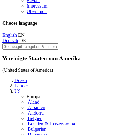
E-Mail
Impressum
Über mich
Choose language
English
EN
Deutsch
DE
Vereinigte Staaten von Amerika
(United States of America)
Dosen
Länder
US
Europa
Åland
Albanien
Andorra
Belgien
Bosnien & Herzegowina
Bulgarien
Dänemark