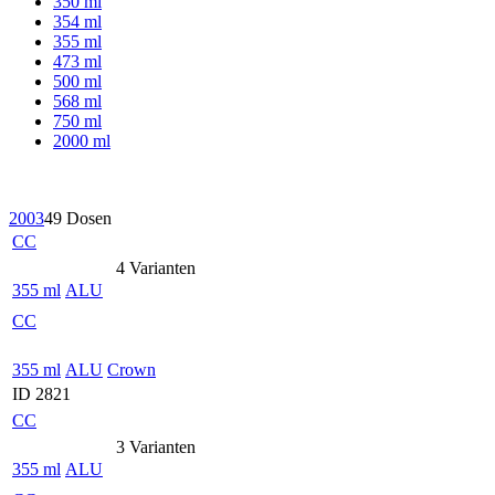
350 ml
354 ml
355 ml
473 ml
500 ml
568 ml
750 ml
2000 ml
2003
49 Dosen
CC
4 Varianten
355 ml
ALU
CC
355 ml
ALU
Crown
ID 2821
CC
3 Varianten
355 ml
ALU