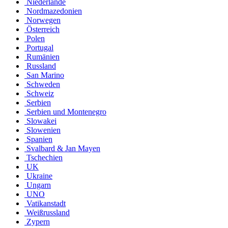
Niederlande
Nordmazedonien
Norwegen
Österreich
Polen
Portugal
Rumänien
Russland
San Marino
Schweden
Schweiz
Serbien
Serbien und Montenegro
Slowakei
Slowenien
Spanien
Svalbard & Jan Mayen
Tschechien
UK
Ukraine
Ungarn
UNO
Vatikanstadt
Weißrussland
Zypern