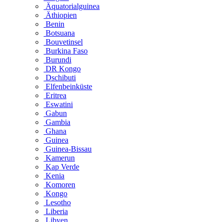
Äquatorialguinea
Äthiopien
Benin
Botsuana
Bouvetinsel
Burkina Faso
Burundi
DR Kongo
Dschibuti
Elfenbeinküste
Eritrea
Eswatini
Gabun
Gambia
Ghana
Guinea
Guinea-Bissau
Kamerun
Kap Verde
Kenia
Komoren
Kongo
Lesotho
Liberia
Libyen