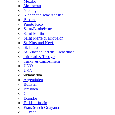
Mexiko
Montserrat
Nicaragua
Niederländische Antillen
Panama
Puerto Rico
Saint-Barthélemy
Saint-Martin
Saint-Pierre & Miquelon
St. Kitts und Nevis
St. Lucia
St. Vincent und die Grenadinen
Trinidad & Tobago
Turks- & Caicosinseln
UNO
USA
Südamerika
Argentinien
Bolivien
Brasilien
Chile
Ecuador
Falklandinseln
Französisch-Guayana
Guyana