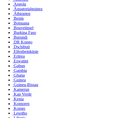
Angola
Äquatorialguinea
Äthiopien
Benin
Botsuana
Bouvetinsel
Burkina Faso
Burundi
DR Kongo
Dschibuti
Elfenbeinküste
Eritrea
Eswatini
Gabun
Gambia
Ghana
Guinea
Guinea-Bissau
Kamerun
Kap Verde
Kenia
Komoren
Kongo
Lesotho
Liberia