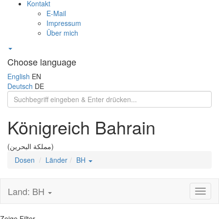
Kontakt
E-Mail
Impressum
Über mich
Choose language
English
EN
Deutsch
DE
Königreich Bahrain
(مملكة البحرين)
Dosen
Länder
BH
Land: BH
Toggl
naviga
Zeige Filter