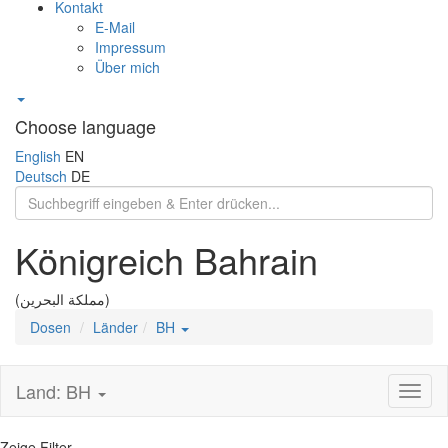
Kontakt
E-Mail
Impressum
Über mich
Choose language
English
EN
Deutsch
DE
Königreich Bahrain
(مملكة البحرين)
Dosen
Länder
BH
Land: BH
Toggl
naviga
Zeige Filter