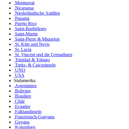
Montserrat
Nicaragua
Niederländische Antillen
Panama
Puerto Rico
Saint-Barthélemy
Saint-Martin
Saint-Pierre & Miquelon
St. Kitts und Nevis
St. Lucia
St. Vincent und die Grenadinen
Trinidad & Tobago
Turks- & Caicosinseln
UNO
USA
Südamerika
Argentinien
Bolivien
Brasilien
Chile
Ecuador
Falklandinseln
Französisch-Guayana
Guyana
Kolumbien