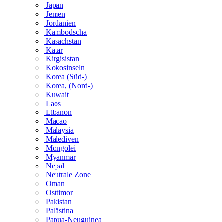
Japan
Jemen
Jordanien
Kambodscha
Kasachstan
Katar
Kirgisistan
Kokosinseln
Korea (Süd-)
Korea, (Nord-)
Kuwait
Laos
Libanon
Macao
Malaysia
Malediven
Mongolei
Myanmar
Nepal
Neutrale Zone
Oman
Osttimor
Pakistan
Palästina
Papua-Neuguinea