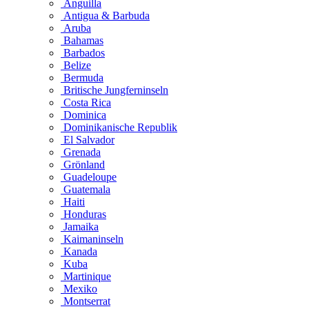
Anguilla
Antigua & Barbuda
Aruba
Bahamas
Barbados
Belize
Bermuda
Britische Jungferninseln
Costa Rica
Dominica
Dominikanische Republik
El Salvador
Grenada
Grönland
Guadeloupe
Guatemala
Haiti
Honduras
Jamaika
Kaimaninseln
Kanada
Kuba
Martinique
Mexiko
Montserrat