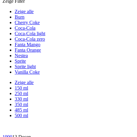
Zeige Filter
Zeige alle
Burn
Cherry Coke
Coca-Cola
Coca-Cola light
Coca-Cola zero
Fanta Mango
Fanta Orange
Nestea
Sprite
Sprite light
Vanilla Coke
Zeige alle
150 ml
250 ml
330 ml
350 ml
485 ml
500 ml
1990
13 Dosen