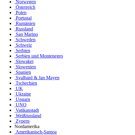
Norwegen
Österreich
Polen
Portugal
Rumänien
Russland
San Marino
Schweden
Schweiz
Serbien
Serbien und Montenegro
Slowakei
Slowenien
Spanien
Svalbard & Jan Mayen
Tschechien
UK
Ukraine
Ungarn
UNO
Vatikanstadt
Weißrussland
Zypern
Nordamerika
Amerikanisch-Samoa