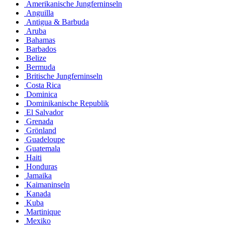
Amerikanische Jungferninseln
Anguilla
Antigua & Barbuda
Aruba
Bahamas
Barbados
Belize
Bermuda
Britische Jungferninseln
Costa Rica
Dominica
Dominikanische Republik
El Salvador
Grenada
Grönland
Guadeloupe
Guatemala
Haiti
Honduras
Jamaika
Kaimaninseln
Kanada
Kuba
Martinique
Mexiko