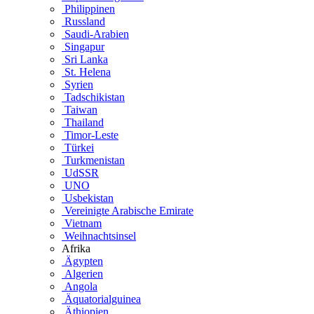
Philippinen
Russland
Saudi-Arabien
Singapur
Sri Lanka
St. Helena
Syrien
Tadschikistan
Taiwan
Thailand
Timor-Leste
Türkei
Turkmenistan
UdSSR
UNO
Usbekistan
Vereinigte Arabische Emirate
Vietnam
Weihnachtsinsel
Afrika
Ägypten
Algerien
Angola
Äquatorialguinea
Äthiopien