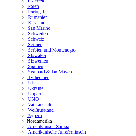
Österreich
Polen
Portugal
Rumänien
Russland
San Marino
Schweden
Schweiz
Serbien
Serbien und Montenegro
Slowakei
Slowenien
Spanien
Svalbard & Jan Mayen
Tschechien
UK
Ukraine
Ungarn
UNO
Vatikanstadt
Weißrussland
Zypern
Nordamerika
Amerikanisch-Samoa
Amerikanische Jungferninseln