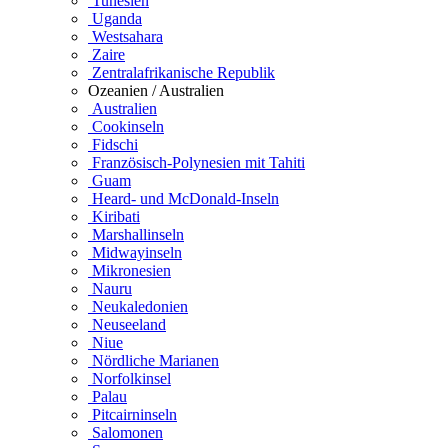
Tunesien
Uganda
Westsahara
Zaire
Zentralafrikanische Republik
Ozeanien / Australien
Australien
Cookinseln
Fidschi
Französisch-Polynesien mit Tahiti
Guam
Heard- und McDonald-Inseln
Kiribati
Marshallinseln
Midwayinseln
Mikronesien
Nauru
Neukaledonien
Neuseeland
Niue
Nördliche Marianen
Norfolkinsel
Palau
Pitcairninseln
Salomonen