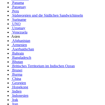
Panama
Paraguay
Peru
Südgeorgien und die Südlichen Sandwichinseln
Suriname
UNO
Uruguay
Venezuela
Asien
Afghanistan
Armenien
Aserbaidschan
Bahrain
Bangladesch
Bhutan
Britisches Territorium im Indischen Ozean
Brunei
Burma
China
Georgien
Hongkong
Indien
Indonesien
Irak
Iran