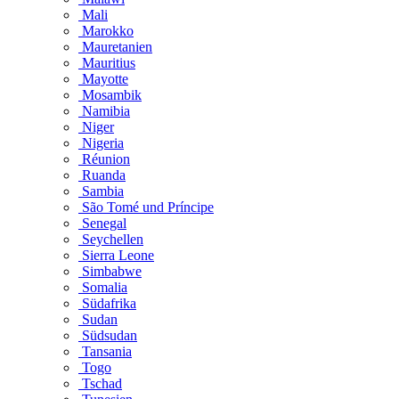
Mali
Marokko
Mauretanien
Mauritius
Mayotte
Mosambik
Namibia
Niger
Nigeria
Réunion
Ruanda
Sambia
São Tomé und Príncipe
Senegal
Seychellen
Sierra Leone
Simbabwe
Somalia
Südafrika
Sudan
Südsudan
Tansania
Togo
Tschad