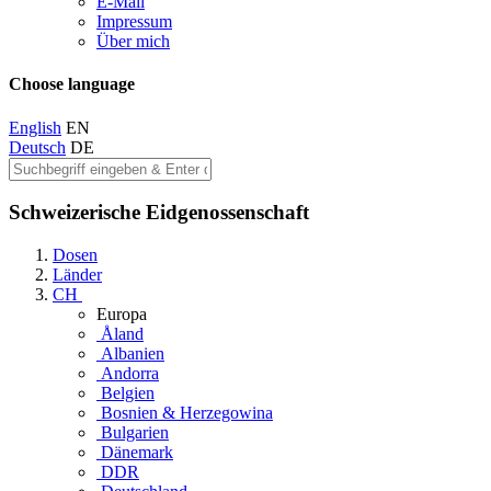
E-Mail
Impressum
Über mich
Choose language
English
EN
Deutsch
DE
Schweizerische Eidgenossenschaft
Dosen
Länder
CH
Europa
Åland
Albanien
Andorra
Belgien
Bosnien & Herzegowina
Bulgarien
Dänemark
DDR