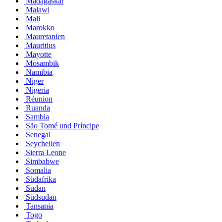
Madagaskar
Malawi
Mali
Marokko
Mauretanien
Mauritius
Mayotte
Mosambik
Namibia
Niger
Nigeria
Réunion
Ruanda
Sambia
São Tomé und Príncipe
Senegal
Seychellen
Sierra Leone
Simbabwe
Somalia
Südafrika
Sudan
Südsudan
Tansania
Togo