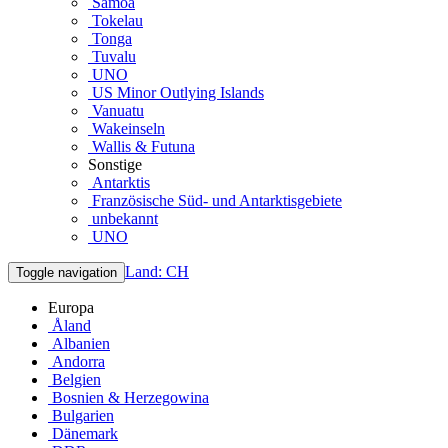
Samoa
Tokelau
Tonga
Tuvalu
UNO
US Minor Outlying Islands
Vanuatu
Wakeinseln
Wallis & Futuna
Sonstige
Antarktis
Französische Süd- und Antarktisgebiete
unbekannt
UNO
Land: CH
Toggle navigation
Europa
Åland
Albanien
Andorra
Belgien
Bosnien & Herzegowina
Bulgarien
Dänemark