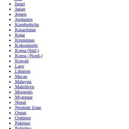
Israel
Japan
Jemen
Jordanien
Kambodscha
Kasachstan
Katar
Kirgisistan
Kokosinseln
Korea (Süd-)
Korea, (Nord-)
Kuwait
Laos
Libanon
Macao
Malaysia
Malediven
Mongolei
Myanmar
Nepal
Neutrale Zone
Oman
Osttimor
Pakistan
Palästina