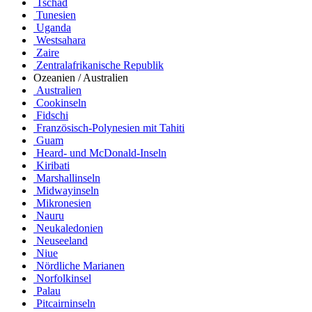
Tschad
Tunesien
Uganda
Westsahara
Zaire
Zentralafrikanische Republik
Ozeanien / Australien
Australien
Cookinseln
Fidschi
Französisch-Polynesien mit Tahiti
Guam
Heard- und McDonald-Inseln
Kiribati
Marshallinseln
Midwayinseln
Mikronesien
Nauru
Neukaledonien
Neuseeland
Niue
Nördliche Marianen
Norfolkinsel
Palau
Pitcairninseln