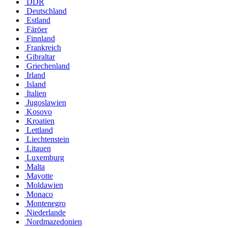
DDR
Deutschland
Estland
Färöer
Finnland
Frankreich
Gibraltar
Griechenland
Irland
Island
Italien
Jugoslawien
Kosovo
Kroatien
Lettland
Liechtenstein
Litauen
Luxemburg
Malta
Mayotte
Moldawien
Monaco
Montenegro
Niederlande
Nordmazedonien