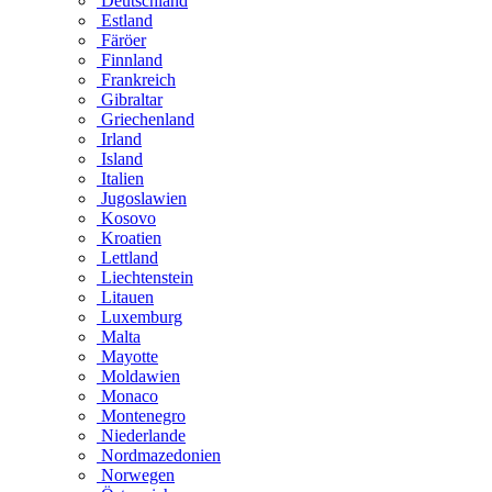
Deutschland
Estland
Färöer
Finnland
Frankreich
Gibraltar
Griechenland
Irland
Island
Italien
Jugoslawien
Kosovo
Kroatien
Lettland
Liechtenstein
Litauen
Luxemburg
Malta
Mayotte
Moldawien
Monaco
Montenegro
Niederlande
Nordmazedonien
Norwegen