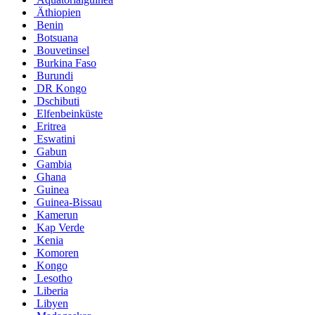
Äthiopien
Benin
Botsuana
Bouvetinsel
Burkina Faso
Burundi
DR Kongo
Dschibuti
Elfenbeinküste
Eritrea
Eswatini
Gabun
Gambia
Ghana
Guinea
Guinea-Bissau
Kamerun
Kap Verde
Kenia
Komoren
Kongo
Lesotho
Liberia
Libyen