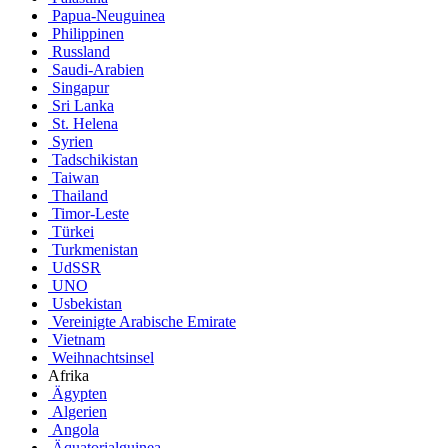
Papua-Neuguinea
Philippinen
Russland
Saudi-Arabien
Singapur
Sri Lanka
St. Helena
Syrien
Tadschikistan
Taiwan
Thailand
Timor-Leste
Türkei
Turkmenistan
UdSSR
UNO
Usbekistan
Vereinigte Arabische Emirate
Vietnam
Weihnachtsinsel
Afrika
Ägypten
Algerien
Angola
Äquatorialguinea