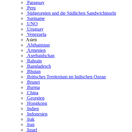
Paraguay
Peru
Südgeorgien und die Südlichen Sandwichinseln
Suriname
UNO
Uruguay
Venezuela
Asien
Afghanistan
Armenien
Aserbaidschan
Bahrain
Bangladesch
Bhutan
Britisches Territorium im Indischen Ozean
Brunei
Burma
China
Georgien
Hongkong
Indien
Indonesien
Irak
Iran
Israel