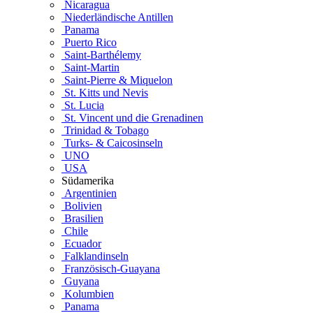
Nicaragua
Niederländische Antillen
Panama
Puerto Rico
Saint-Barthélemy
Saint-Martin
Saint-Pierre & Miquelon
St. Kitts und Nevis
St. Lucia
St. Vincent und die Grenadinen
Trinidad & Tobago
Turks- & Caicosinseln
UNO
USA
Südamerika
Argentinien
Bolivien
Brasilien
Chile
Ecuador
Falklandinseln
Französisch-Guayana
Guyana
Kolumbien
Panama