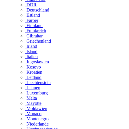
DDR
Deutschland
Estland
Färöer
Finnland
Frankreich
Gibraltar
Griechenland
Irland
Island
Italien
Jugoslawien
Kosovo
Kroatien
Lettland
Liechtenstein
Litauen
Luxemburg
Malta
Mayotte
Moldawien
Monaco
Montenegro
Niederlande