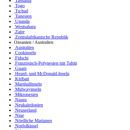
Tansania
Togo
Tschad
Tunesien
Uganda
Westsahara
Zaire
Zentralafrikanische Republik
Ozeanien / Australien
Australien
Cookinseln
Fidschi
Französisch-Polynesien mit Tahiti
Guam
Heard- und McDonald-Inseln
Kiribati
Marshallinseln
Midwayinseln
Mikronesien
Nauru
Neukaledonien
Neuseeland
Niue
Nördliche Marianen
Norfolkinsel