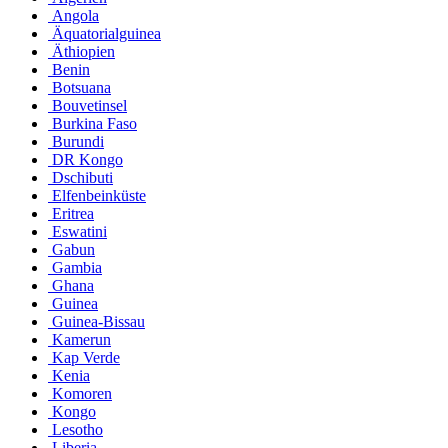
Angola
Äquatorialguinea
Äthiopien
Benin
Botsuana
Bouvetinsel
Burkina Faso
Burundi
DR Kongo
Dschibuti
Elfenbeinküste
Eritrea
Eswatini
Gabun
Gambia
Ghana
Guinea
Guinea-Bissau
Kamerun
Kap Verde
Kenia
Komoren
Kongo
Lesotho
Liberia