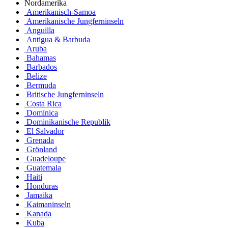
Nordamerika
Amerikanisch-Samoa
Amerikanische Jungferninseln
Anguilla
Antigua & Barbuda
Aruba
Bahamas
Barbados
Belize
Bermuda
Britische Jungferninseln
Costa Rica
Dominica
Dominikanische Republik
El Salvador
Grenada
Grönland
Guadeloupe
Guatemala
Haiti
Honduras
Jamaika
Kaimaninseln
Kanada
Kuba