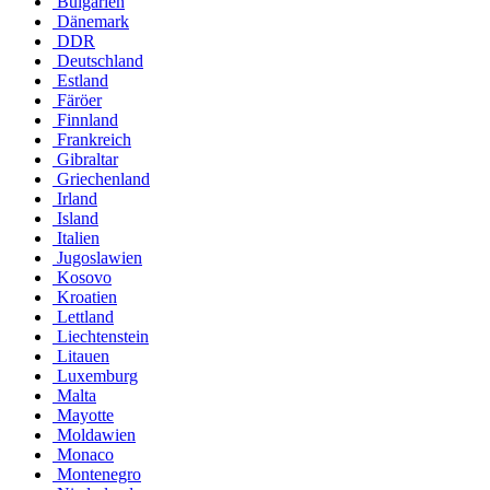
Bulgarien
Dänemark
DDR
Deutschland
Estland
Färöer
Finnland
Frankreich
Gibraltar
Griechenland
Irland
Island
Italien
Jugoslawien
Kosovo
Kroatien
Lettland
Liechtenstein
Litauen
Luxemburg
Malta
Mayotte
Moldawien
Monaco
Montenegro