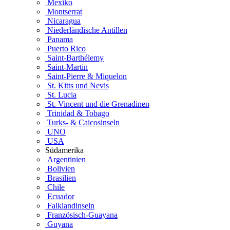
Mexiko
Montserrat
Nicaragua
Niederländische Antillen
Panama
Puerto Rico
Saint-Barthélemy
Saint-Martin
Saint-Pierre & Miquelon
St. Kitts und Nevis
St. Lucia
St. Vincent und die Grenadinen
Trinidad & Tobago
Turks- & Caicosinseln
UNO
USA
Südamerika
Argentinien
Bolivien
Brasilien
Chile
Ecuador
Falklandinseln
Französisch-Guayana
Guyana