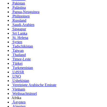
Pakistan
Palästina
Papua-Neuguinea
Philippinen
Russland
Saudi-Arabien
Singapur
Sri Lanka
St. Helena
Syrien
Tadschikistan
Taiwan
Thailand
Timor-Leste
Türkei
Turkmenistan
UdSSR
UNO
Usbekistan
Vereinigte Arabische Emirate
Vietnam
Weihnachtsinsel
Afrika
Ägypten
Algerien