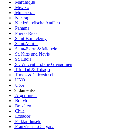
Martinique
Mexiko
Montserrat
Nicaragua
Niederländische Antillen
Panama
Puerto Rico
Saint-Barthélemy
Saint-Martin
Saint-Pierre & Miquelon
St. Kitts und Nevis
St. Lucia
St. Vincent und die Grenadinen
Trinidad & Tobago
Turks- & Caicosinseln
UNO
USA
Südamerika
Argentinien
Bolivien
Brasilien
Chile
Ecuador
Falklandinseln
Französisch-Guayana