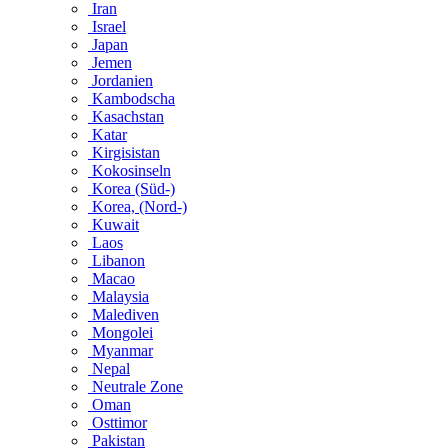
Iran
Israel
Japan
Jemen
Jordanien
Kambodscha
Kasachstan
Katar
Kirgisistan
Kokosinseln
Korea (Süd-)
Korea, (Nord-)
Kuwait
Laos
Libanon
Macao
Malaysia
Malediven
Mongolei
Myanmar
Nepal
Neutrale Zone
Oman
Osttimor
Pakistan