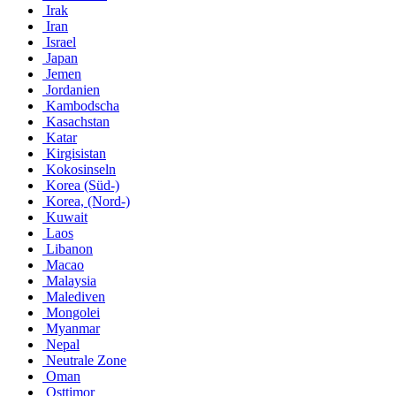
Irak
Iran
Israel
Japan
Jemen
Jordanien
Kambodscha
Kasachstan
Katar
Kirgisistan
Kokosinseln
Korea (Süd-)
Korea, (Nord-)
Kuwait
Laos
Libanon
Macao
Malaysia
Malediven
Mongolei
Myanmar
Nepal
Neutrale Zone
Oman
Osttimor