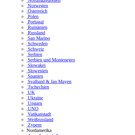
Nordmazedonien
Norwegen
Österreich
Polen
Portugal
Rumänien
Russland
San Marino
Schweden
Schweiz
Serbien
Serbien und Montenegro
Slowakei
Slowenien
Spanien
Svalbard & Jan Mayen
Tschechien
UK
Ukraine
Ungarn
UNO
Vatikanstadt
Weißrussland
Zypern
Nordamerika