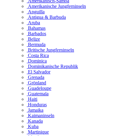
Amerikanisch-Samoa
Amerikanische Jungferninseln
Anguilla
Antigua & Barbuda
Aruba
Bahamas
Barbados
Belize
Bermuda
Britische Jungferninseln
Costa Rica
Dominica
Dominikanische Republik
El Salvador
Grenada
Grönland
Guadeloupe
Guatemala
Haiti
Honduras
Jamaika
Kaimaninseln
Kanada
Kuba
Martinique