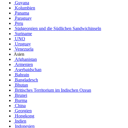
Guyana
Kolumbien
Panama
Paraguay
Peru
Südgeorgien und die Südlichen Sandwichinseln
Suriname
UNO
Uruguay
Venezuela
Asien
Afghanistan
Armenien
Aserbaidschan
Bahrain
Bangladesch
Bhutan
Britisches Territorium im Indischen Ozean
Brunei
Burma
China
Georgien
Hongkong
Indien
Indonesien