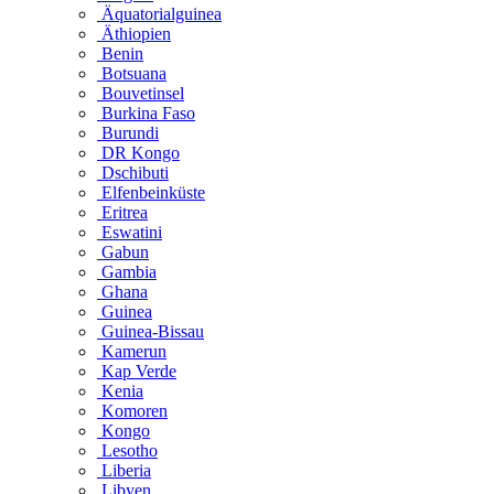
Äquatorialguinea
Äthiopien
Benin
Botsuana
Bouvetinsel
Burkina Faso
Burundi
DR Kongo
Dschibuti
Elfenbeinküste
Eritrea
Eswatini
Gabun
Gambia
Ghana
Guinea
Guinea-Bissau
Kamerun
Kap Verde
Kenia
Komoren
Kongo
Lesotho
Liberia
Libyen