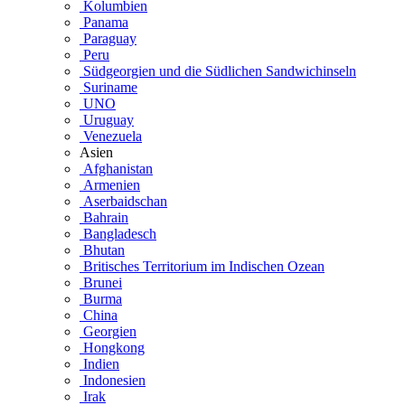
Kolumbien
Panama
Paraguay
Peru
Südgeorgien und die Südlichen Sandwichinseln
Suriname
UNO
Uruguay
Venezuela
Asien
Afghanistan
Armenien
Aserbaidschan
Bahrain
Bangladesch
Bhutan
Britisches Territorium im Indischen Ozean
Brunei
Burma
China
Georgien
Hongkong
Indien
Indonesien
Irak