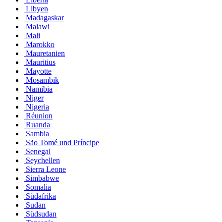
Libyen
Madagaskar
Malawi
Mali
Marokko
Mauretanien
Mauritius
Mayotte
Mosambik
Namibia
Niger
Nigeria
Réunion
Ruanda
Sambia
São Tomé und Príncipe
Senegal
Seychellen
Sierra Leone
Simbabwe
Somalia
Südafrika
Sudan
Südsudan