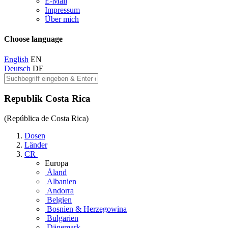
E-Mail
Impressum
Über mich
Choose language
English
EN
Deutsch
DE
Republik Costa Rica
(República de Costa Rica)
Dosen
Länder
CR
Europa
Åland
Albanien
Andorra
Belgien
Bosnien & Herzegowina
Bulgarien
Dänemark