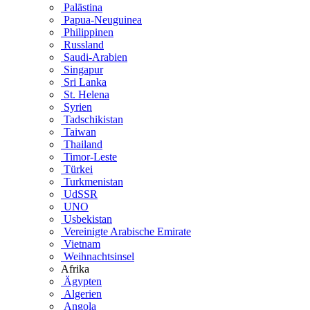
Palästina
Papua-Neuguinea
Philippinen
Russland
Saudi-Arabien
Singapur
Sri Lanka
St. Helena
Syrien
Tadschikistan
Taiwan
Thailand
Timor-Leste
Türkei
Turkmenistan
UdSSR
UNO
Usbekistan
Vereinigte Arabische Emirate
Vietnam
Weihnachtsinsel
Afrika
Ägypten
Algerien
Angola