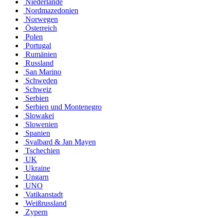
Niederlande
Nordmazedonien
Norwegen
Österreich
Polen
Portugal
Rumänien
Russland
San Marino
Schweden
Schweiz
Serbien
Serbien und Montenegro
Slowakei
Slowenien
Spanien
Svalbard & Jan Mayen
Tschechien
UK
Ukraine
Ungarn
UNO
Vatikanstadt
Weißrussland
Zypern