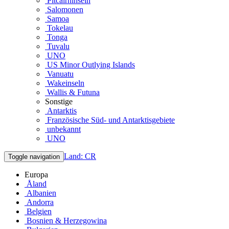
Pitcairninseln
Salomonen
Samoa
Tokelau
Tonga
Tuvalu
UNO
US Minor Outlying Islands
Vanuatu
Wakeinseln
Wallis & Futuna
Sonstige
Antarktis
Französische Süd- und Antarktisgebiete
unbekannt
UNO
Land: CR
Toggle navigation
Europa
Åland
Albanien
Andorra
Belgien
Bosnien & Herzegowina