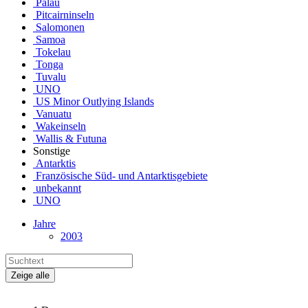
Palau
Pitcairninseln
Salomonen
Samoa
Tokelau
Tonga
Tuvalu
UNO
US Minor Outlying Islands
Vanuatu
Wakeinseln
Wallis & Futuna
Sonstige
Antarktis
Französische Süd- und Antarktisgebiete
unbekannt
UNO
Jahre
2003
Zeige alle