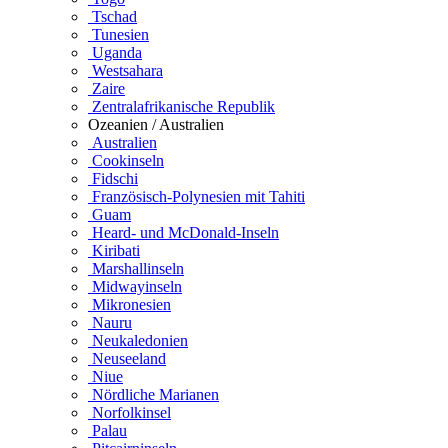
Tschad
Tunesien
Uganda
Westsahara
Zaire
Zentralafrikanische Republik
Ozeanien / Australien
Australien
Cookinseln
Fidschi
Französisch-Polynesien mit Tahiti
Guam
Heard- und McDonald-Inseln
Kiribati
Marshallinseln
Midwayinseln
Mikronesien
Nauru
Neukaledonien
Neuseeland
Niue
Nördliche Marianen
Norfolkinsel
Palau