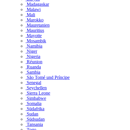
Madagaskar
Malawi
Mali
Marokko
Mauretanien
Mauritius
Mayotte
Mosambik
Namibia
Niger
Nigeria
Réunion
Ruanda
Sambia
São Tomé und Príncipe
Senegal
Seychellen
Sierra Leone
Simbabwe
Somalia
Südafrika
Sudan
Südsudan
Tansania
Togo