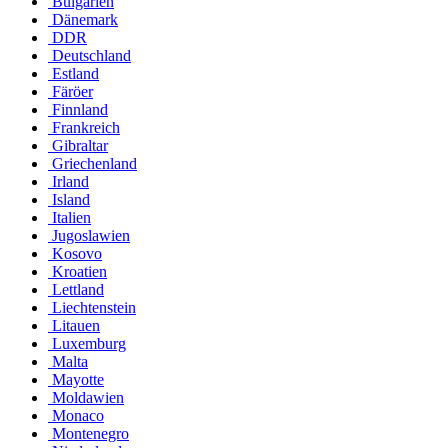
Bulgarien
Dänemark
DDR
Deutschland
Estland
Färöer
Finnland
Frankreich
Gibraltar
Griechenland
Irland
Island
Italien
Jugoslawien
Kosovo
Kroatien
Lettland
Liechtenstein
Litauen
Luxemburg
Malta
Mayotte
Moldawien
Monaco
Montenegro