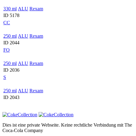
330 ml
ALU
Rexam
ID 5178
CC
250 ml
ALU
Rexam
ID 2044
FO
250 ml
ALU
Rexam
ID 2036
S
250 ml
ALU
Rexam
ID 2043
Dies ist eine private Webseite. Keine rechtliche Verbindung mit
The
Coca-Cola Company