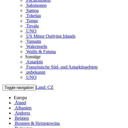
Pitcairninseln
Salomonen
Samoa
Tokelau
Tonga
Tuvalu
UNO
US Minor Outlying Islands
Vanuatu
Wakeinseln
Wallis & Futuna
Sonstige
Antarktis
Französische Süd- und Antarktisgebiete
unbekannt
UNO
Land: CZ
Toggle navigation
Europa
Åland
Albanien
Andorra
Belgien
Bosnien & Herzegowina