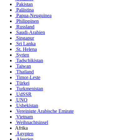
Pakistan
Palästina
Papua-Neuguinea
Philippinen
Russland
Saudi-Arabien
Singapur
Sri Lanka
St. Helena
Syrien
Tadschikistan
Taiwan
Thailand
Timor-Leste
Türkei
Turkmenistan
UdSSR
UNO
Usbekistan
Vereinigte Arabische Emirate
Vietnam
Weihnachtsinsel
Afrika
Ägypten
Algerien