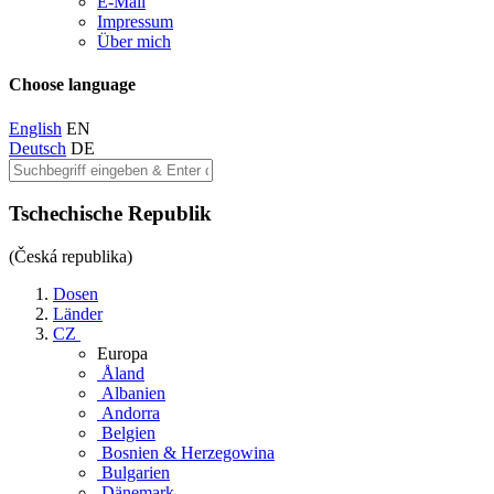
E-Mail
Impressum
Über mich
Choose language
English
EN
Deutsch
DE
Tschechische Republik
(Česká republika)
Dosen
Länder
CZ
Europa
Åland
Albanien
Andorra
Belgien
Bosnien & Herzegowina
Bulgarien
Dänemark