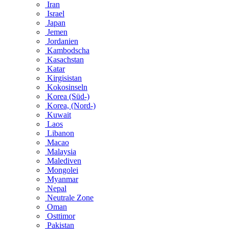
Iran
Israel
Japan
Jemen
Jordanien
Kambodscha
Kasachstan
Katar
Kirgisistan
Kokosinseln
Korea (Süd-)
Korea, (Nord-)
Kuwait
Laos
Libanon
Macao
Malaysia
Malediven
Mongolei
Myanmar
Nepal
Neutrale Zone
Oman
Osttimor
Pakistan