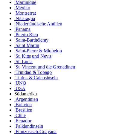
Martinique
Mexiko
Montserrat
Nicaragua
Niederländische Antillen
Panama
Puerto Rico
Saint-Barthélemy
Saint-Martin
Saint-Pierre & Miquelon
St. Kitts und Nevis
St. Lucia
St. Vincent und die Grenadinen
Trinidad & Tobago
Turks- & Caicosinseln
UNO
USA
Südamerika
Argentinien
Bolivien
Brasilien
Chile
Ecuador
Falklandinseln
Französisch-Guayana