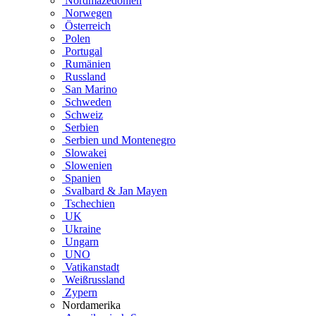
Nordmazedonien
Norwegen
Österreich
Polen
Portugal
Rumänien
Russland
San Marino
Schweden
Schweiz
Serbien
Serbien und Montenegro
Slowakei
Slowenien
Spanien
Svalbard & Jan Mayen
Tschechien
UK
Ukraine
Ungarn
UNO
Vatikanstadt
Weißrussland
Zypern
Nordamerika