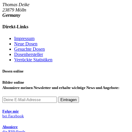
Thomas Deike
23879 Mölln
Germany
Direkt-Links
Impressum
Neue Dosen
Gesuchte Dosen
Dosenhersteller
Verrückte Statistiken
Dosen online
Bilder online
Abonniere
meinen Newsletter und erhalte wichtige News und Angebote:
Eintragen
Folge mir
bei Facebook
Aboniere
die RSS-Feeds