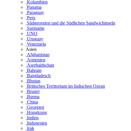
Kolumbien
Panama
Paraguay
Peru
Südgeorgien und die Südlichen Sandwichinseln
Suriname
UNO
Uruguay
Venezuela
Asien
Afghanistan
Armenien
Aserbaidschan
Bahrain
Bangladesch
Bhutan
Britisches Territorium im Indischen Ozean
Brunei
Burma
China
Georgien
Hongkong
Indien
Indonesien
Irak