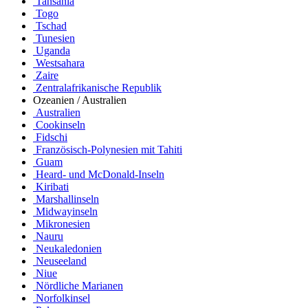
Tansania
Togo
Tschad
Tunesien
Uganda
Westsahara
Zaire
Zentralafrikanische Republik
Ozeanien / Australien
Australien
Cookinseln
Fidschi
Französisch-Polynesien mit Tahiti
Guam
Heard- und McDonald-Inseln
Kiribati
Marshallinseln
Midwayinseln
Mikronesien
Nauru
Neukaledonien
Neuseeland
Niue
Nördliche Marianen
Norfolkinsel