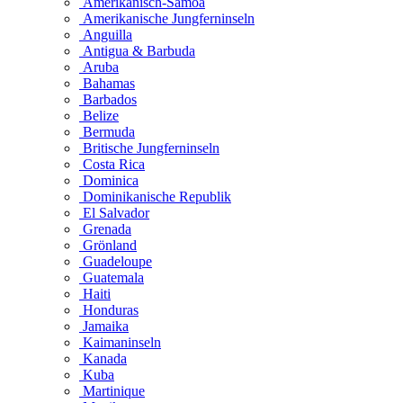
Amerikanisch-Samoa
Amerikanische Jungferninseln
Anguilla
Antigua & Barbuda
Aruba
Bahamas
Barbados
Belize
Bermuda
Britische Jungferninseln
Costa Rica
Dominica
Dominikanische Republik
El Salvador
Grenada
Grönland
Guadeloupe
Guatemala
Haiti
Honduras
Jamaika
Kaimaninseln
Kanada
Kuba
Martinique