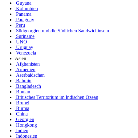
Guyana
Kolumbien
Panama
Paraguay
Peru
Südgeorgien und die Südlichen Sandwichinseln
Suriname
UNO
Uruguay
Venezuela
Asien
Afghanistan
Armenien
Aserbaidschan
Bahrain
Bangladesch
Bhutan
Britisches Territorium im Indischen Ozean
Brunei
Burma
China
Georgien
Hongkong
Indien
Indonesien