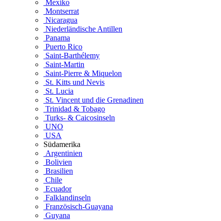
Mexiko
Montserrat
Nicaragua
Niederländische Antillen
Panama
Puerto Rico
Saint-Barthélemy
Saint-Martin
Saint-Pierre & Miquelon
St. Kitts und Nevis
St. Lucia
St. Vincent und die Grenadinen
Trinidad & Tobago
Turks- & Caicosinseln
UNO
USA
Südamerika
Argentinien
Bolivien
Brasilien
Chile
Ecuador
Falklandinseln
Französisch-Guayana
Guyana