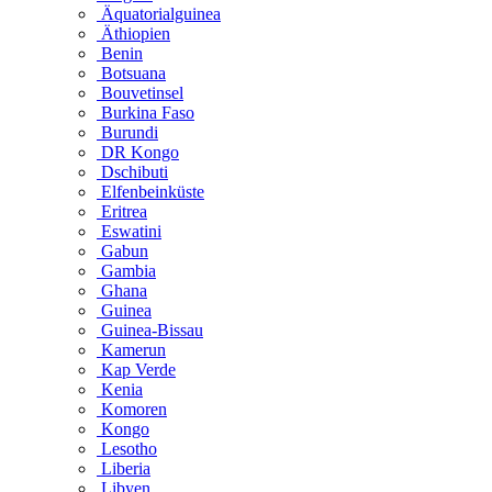
Äquatorialguinea
Äthiopien
Benin
Botsuana
Bouvetinsel
Burkina Faso
Burundi
DR Kongo
Dschibuti
Elfenbeinküste
Eritrea
Eswatini
Gabun
Gambia
Ghana
Guinea
Guinea-Bissau
Kamerun
Kap Verde
Kenia
Komoren
Kongo
Lesotho
Liberia
Libyen