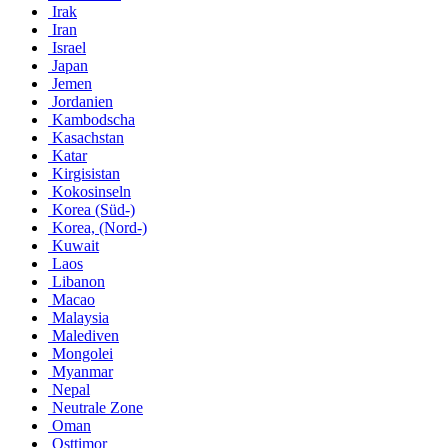
Irak
Iran
Israel
Japan
Jemen
Jordanien
Kambodscha
Kasachstan
Katar
Kirgisistan
Kokosinseln
Korea (Süd-)
Korea, (Nord-)
Kuwait
Laos
Libanon
Macao
Malaysia
Malediven
Mongolei
Myanmar
Nepal
Neutrale Zone
Oman
Osttimor