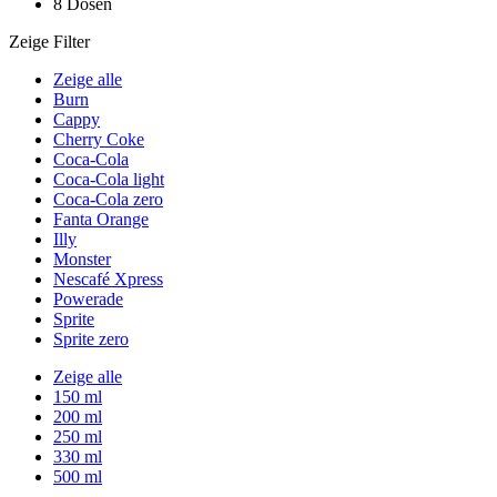
8 Dosen
Zeige Filter
Zeige alle
Burn
Cappy
Cherry Coke
Coca-Cola
Coca-Cola light
Coca-Cola zero
Fanta Orange
Illy
Monster
Nescafé Xpress
Powerade
Sprite
Sprite zero
Zeige alle
150 ml
200 ml
250 ml
330 ml
500 ml