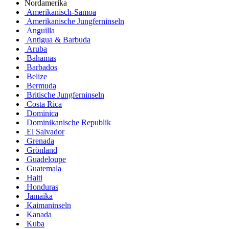
Nordamerika
Amerikanisch-Samoa
Amerikanische Jungferninseln
Anguilla
Antigua & Barbuda
Aruba
Bahamas
Barbados
Belize
Bermuda
Britische Jungferninseln
Costa Rica
Dominica
Dominikanische Republik
El Salvador
Grenada
Grönland
Guadeloupe
Guatemala
Haiti
Honduras
Jamaika
Kaimaninseln
Kanada
Kuba