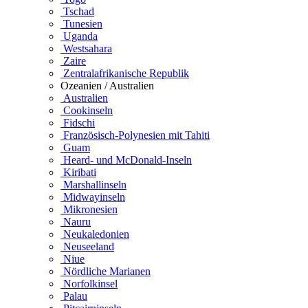
Tschad
Tunesien
Uganda
Westsahara
Zaire
Zentralafrikanische Republik
Ozeanien / Australien
Australien
Cookinseln
Fidschi
Französisch-Polynesien mit Tahiti
Guam
Heard- und McDonald-Inseln
Kiribati
Marshallinseln
Midwayinseln
Mikronesien
Nauru
Neukaledonien
Neuseeland
Niue
Nördliche Marianen
Norfolkinsel
Palau