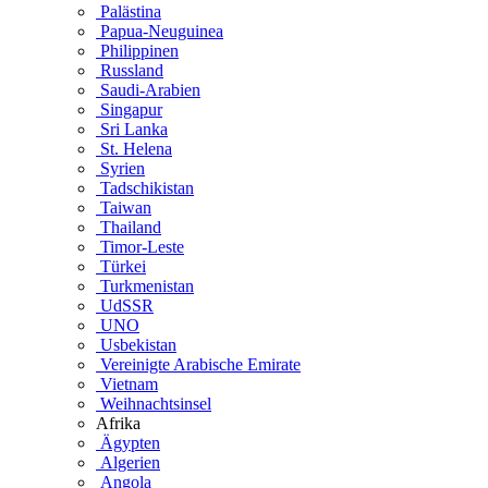
Palästina
Papua-Neuguinea
Philippinen
Russland
Saudi-Arabien
Singapur
Sri Lanka
St. Helena
Syrien
Tadschikistan
Taiwan
Thailand
Timor-Leste
Türkei
Turkmenistan
UdSSR
UNO
Usbekistan
Vereinigte Arabische Emirate
Vietnam
Weihnachtsinsel
Afrika
Ägypten
Algerien
Angola