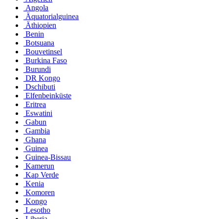
Angola
Äquatorialguinea
Äthiopien
Benin
Botsuana
Bouvetinsel
Burkina Faso
Burundi
DR Kongo
Dschibuti
Elfenbeinküste
Eritrea
Eswatini
Gabun
Gambia
Ghana
Guinea
Guinea-Bissau
Kamerun
Kap Verde
Kenia
Komoren
Kongo
Lesotho
Liberia