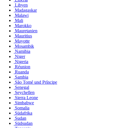
Libyen
Madagaskar
Malawi
Mali
Marokko
Mauretanien
Mauritius
Mayotte
Mosambik
Namibia
Niger
Nigeria
Réunion
Ruanda
Sambia
São Tomé und Príncipe
Senegal
Seychellen
Sierra Leone
Simbabwe
Somalia
Südafrika
Sudan
Südsudan