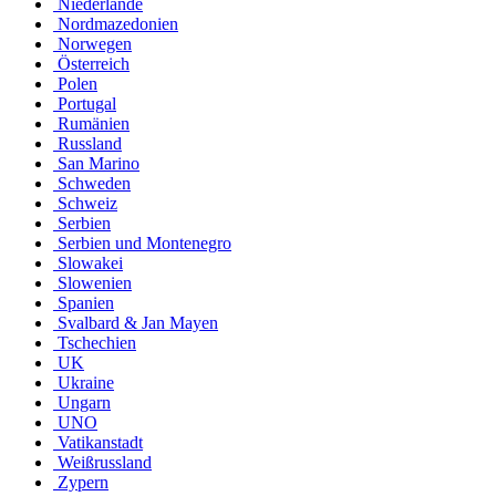
Niederlande
Nordmazedonien
Norwegen
Österreich
Polen
Portugal
Rumänien
Russland
San Marino
Schweden
Schweiz
Serbien
Serbien und Montenegro
Slowakei
Slowenien
Spanien
Svalbard & Jan Mayen
Tschechien
UK
Ukraine
Ungarn
UNO
Vatikanstadt
Weißrussland
Zypern