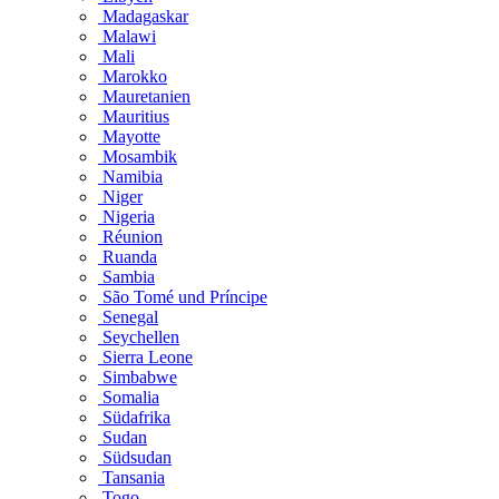
Madagaskar
Malawi
Mali
Marokko
Mauretanien
Mauritius
Mayotte
Mosambik
Namibia
Niger
Nigeria
Réunion
Ruanda
Sambia
São Tomé und Príncipe
Senegal
Seychellen
Sierra Leone
Simbabwe
Somalia
Südafrika
Sudan
Südsudan
Tansania
Togo