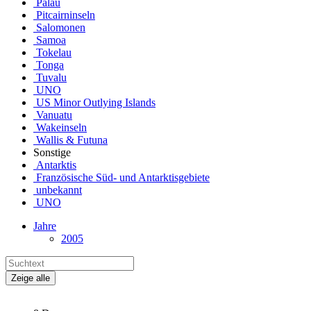
Palau
Pitcairninseln
Salomonen
Samoa
Tokelau
Tonga
Tuvalu
UNO
US Minor Outlying Islands
Vanuatu
Wakeinseln
Wallis & Futuna
Sonstige
Antarktis
Französische Süd- und Antarktisgebiete
unbekannt
UNO
Jahre
2005
Zeige alle