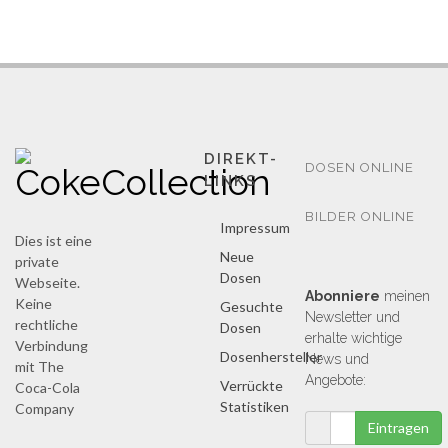
O
I
DIREKT-
DOSEN ONLINE
LINKS
BILDER ONLINE
Impressum
Dies ist eine
Neue
private
Dosen
Webseite.
Abonniere
meinen
Keine
Gesuchte
Newsletter und
rechtliche
Dosen
erhalte wichtige
Verbindung
Dosenhersteller
News und
mit
The
Angebote:
Verrückte
Coca-Cola
Statistiken
Company
Eintragen